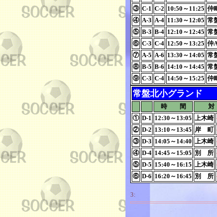
③
C-1
C-2
10:50～11:25
仲
④
A-3
A-4
11:30～12:05
常
⑤
B-3
B-4
12:10～12:45
常
⑥
C-3
C-4
12:50～13:25
仲
⑦
A-5
A-6
13:30～14:05
常
⑧
B-5
B-6
14:10～14:45
常
⑨
C-3
C-4
14:50～15:25
仲
常盤北小グランド
時 間
対
①
D-1
12:30～13:05
上木崎
②
D-2
13:10～13:45
岸 町
③
D-3
14:05～14:40
上木崎
④
D-4
14:45～15:05
別 所
⑤
D-5
15:40～16:15
上木崎
⑥
D-6
16:20～16:45
別 所
3: