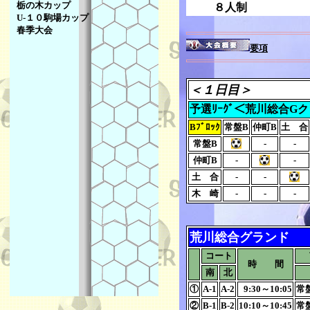
栃の木カップ
８人制
U-１０駒場カップ
春季大会
要項
＜１日目＞
予選ﾘｰｸﾞ＜荒川総合G
Bﾌﾞﾛｯｸ
常盤B
仲町B
土 合
常盤B
-
-
仲町B
-
-
土 合
-
-
木 崎
-
-
-
荒川総合グランド
コート
時 間
南
北
①
A-1
A-2
9:30～10:05
常
②
B-1
B-2
10:10～10:45
常