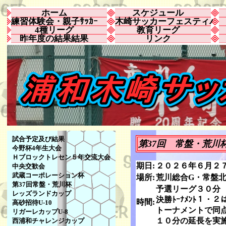
ホーム
スケジュール
練習体験会・親子ｻｯｶｰ
木崎サッカーフェスティバ
4種リーグ
教育リーグ
昨年度の結果結果
リンク
試合予定及び結果
第37回 常盤・荒川
今野杯4年生大会
Ｈブロックトレセン５年交流大会
期日:
２０２６年６月２
中央交歓会
武蔵コーポレーション杯
場所:
荒川総合G・常盤
第37回常盤・荒川杯
予選リーグ３０分
レッズランドカップ
決勝ﾄｰﾅﾒﾝﾄ１・
時間:
高砂招待U-10
トーナメントで同
リガーレカップU-8
１０分の延長を実
西浦和チャレンジカップ