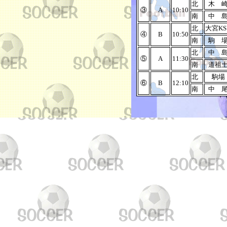
北
木 
③
A
10:10
南
中 
北
大宮KS
④
B
10:50
南
駒 
北
中 
⑤
A
11:30
南
道祖
北
駒場
⑥
B
12:10
南
中 