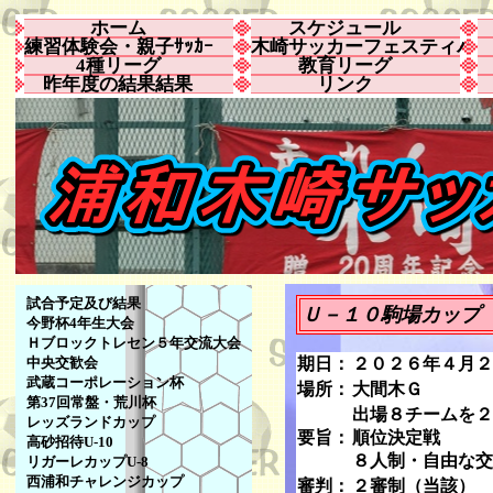
ホーム
スケジュール
練習体験会・親子ｻｯｶｰ
木崎サッカーフェスティバ
4種リーグ
教育リーグ
昨年度の結果結果
リンク
試合予定及び結果
Ｕ－１０駒場カップ
今野杯4年生大会
Ｈブロックトレセン５年交流大会
中央交歓会
期日：
２０２６年４月２
武蔵コーポレーション杯
場所：
大間木Ｇ
第37回常盤・荒川杯
出場８チームを２
レッズランドカップ
要旨：
順位決定戦
高砂招待U-10
８人制・自由な交
リガーレカップU-8
西浦和チャレンジカップ
審判：
２審制（当該）