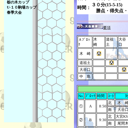
栃の木カップ
３０分(15-5-15)
U-１０駒場カップ
時間：
勝点・得失点・総
春季大会
要項
木
道祖
大谷
Ａﾌﾞﾛｯ
ｸ
崎
土
口
木 崎
道祖土
大谷口
中 島
No.
ﾌﾞﾛｯｸ
時間
ｺｰﾄ
北
木 
①
A
8:50
南
大谷
北
大宮KS
②
B
9:30
南
尾間