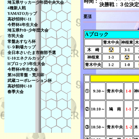
時間：
埼玉県サッカー少年団中央大会
決勝戦：３位決定
4種新人戦
YAMATOカップ
要項
高砂招待U-11
今野杯4年生大会
埼玉県ｻｯｶｰ少年団大会
Aブロック
市民大会
常盤あすなろ杯
青木中央
神根東
木
U-９駒場カップ
木 崎
3-1
全日本さいたま市南部予選
神根東
1-3
U-10エネクルカップ
Hブロック3年生大会
青木中央
1-2
1-0
今野杯4年生大会
第36回常盤・荒川杯
武蔵コーポレーション杯
高砂招待U-10
①
9:30～
青木中央
1-0
神
春季大会
②
10:10～
鳩 南
1-1
ア
③
10:50～
青木中央
１-2
木