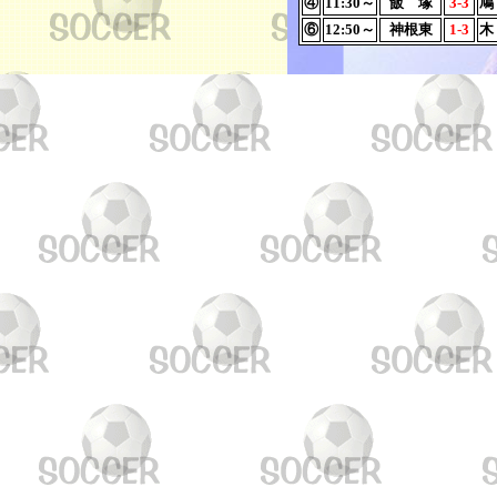
④
11:30～
飯 塚
3-3
鳩
⑥
12:50～
神根東
1-3
木