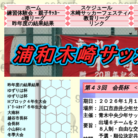
ホーム
スケジュール
練習体験会・親子ｻｯｶｰ
木崎サッカーフェスティバ
4種リーグ
教育リーグ
昨年度の結果結果
リンク
昨年度の結果結果
第４３回 会長杯 <
ゆずりは杯
ゆずりは杯
期日：
２０２６年１月１
Hブロック４年生大会
ﾄﾞﾘｰﾑｶｯﾌﾟ６年生大会
場所：
川口市赤井少年サ
大南杯
主催：
青木中央少年サッ
越谷市長杯
出場６チームを２
会長杯
要旨：
８人制・自由な交
小山杯U-8
冬季大会
予選・順位決定共