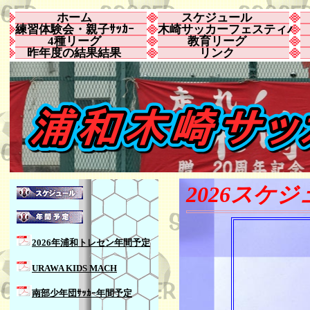
ホーム
スケジュール
練習体験会・親子ｻｯｶｰ
木崎サッカーフェスティバ
4種リーグ
教育リーグ
昨年度の結果結果
リンク
2026スケ
2026年浦和トレセン年間予定
URAWA KIDS MACH
南部少年団ｻｯｶｰ年間予定