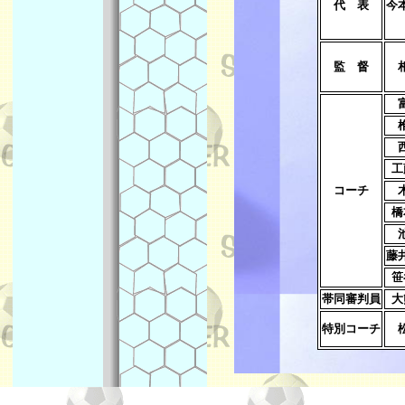
代 表
今
監 督
相
富
椎
西
工
コーチ
木
池
藤
笹
帯同審判員
大
特別コーチ
松