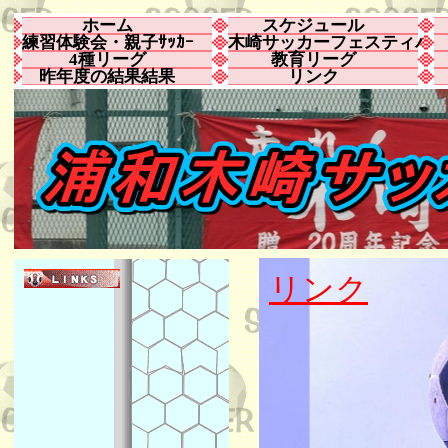
ホーム
スケジュール
練習体験会・親子ｻｯｶｰ
木崎サッカーフェスティバ
4種リーグ
教育リーグ
昨年度の結果結果
リンク
リンク