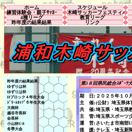
ホーム
スケジュール
練習体験会・親子ｻｯｶｰ
木崎サッカーフェスティバ
4種リーグ
教育リーグ
昨年度の結果結果
リンク
昨年度の結果結果
第3８回県民総合ｽﾎﾟｰ
ゆずりは杯
ゆずりは杯
期 日:
２０２５年１０
Hブロック４年生大会
ﾄﾞﾘｰﾑｶｯﾌﾟ６年生大会
主 催:
(公財）埼玉県体育
大南杯
共 催:
埼玉県・埼玉県
越谷市長杯
主 管:
埼玉県スポーツ
会長杯
運 営:
さいたま市南部U
小山杯U-8
冬季大会
後 援:
テレ玉・埼玉新