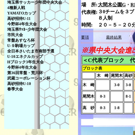
埼玉県サッカー少年団中央大会
場 所:
大間木公園G
・
R
4種新人戦
３0チームを３
代表権:
YAMATOカップ
８人制
高砂招待U-11
今野杯4年生大会
時間:
２０－５－２０
埼玉県ｻｯｶｰ少年団大会
市民大会
要項
最終結果
常盤あすなろ杯
U-９駒場カップ
※県中央大会進
全日本さいたま市南部予選
U-10エネクルカップ
＜C代表ブロック 
Hブロック3年生大会
今野杯4年生大会
ブロック表
第36回常盤・荒川杯
木 崎
尾間木
高砂
武蔵コーポレーション杯
高砂招待U-10
木 崎
3-0
3-0
春季大会
尾間木
0-3
8-1
高 砂
0-3
1-8