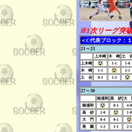
※1次リーグ突
＜C代表ブロック：
21～23
上木崎
木 崎
土 
上木崎
1-1
1-0
木 崎
1-1
2-1
土 合
0-1
1-2
27～30
南浦和
高 砂
大 
南浦和
0-1
4-0
高 砂
1-0
1-0
大 門
0-4
0-1
美 園
1-2
1-1
2-1