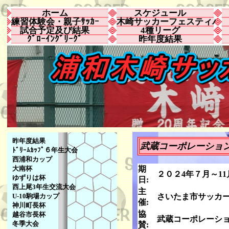
ホーム
スケジュール
練習体験会・親子ｻｯｶｰ
木崎サッカーフェスティバ
試合予定及び結果
4種リーグ
ｸﾞﾛｰｲﾝｸﾞﾘｰｸﾞ
昨年度結果
昨年度結果
武蔵コーポレーション杯
ﾄﾞﾘｰﾑｶｯﾌﾟ６年生大会
西浦和カップ
大南杯
期
２０２4年７月
ゆずりは杯
日:
西上尾3年生交流大会
主
U-10駒場カップ
さいたま市サッカ
催:
神川町長杯
協
越谷市長杯
武蔵コーポレーシ
冬季大会
賛: