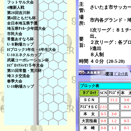
フットサル大会
主
さいたま市サッカ
4種新人戦
管:
第28回吉川杯
場
第4回ともだち杯
市内各グランド・埼
所:
全日本埼玉県予選
埼玉県ｻｯｶｰ少年団大会
1次リーグ：８１チ
市民大会
出。
要
常盤あすなろ杯
２次リーグ：各ブロ
U-８駒場カップ
旨:
ﾄ進出
Hブロック3年生・4年生大会
８人制
U-10エネクルカップ
武蔵コーポレーション杯
時間
４０分（20-5-20)
Hﾌﾞﾛｯｸﾄﾚｾﾝ５年大会
第35回常盤・荒川杯
要項
ﾌﾞﾛｯｸ表
埼スタ交流会
春季大会
ブロック表
U-10駒場カップ
９ﾌﾞﾛｯｸ
SCN
ｱﾐｽﾞﾀ
本 
ＳＣＮ
11-2
5-0
ｱﾐｽﾞﾀＳＣ
2-11
0-3
本 太
0-5
3-0
大宮指扇
0-9
1-2
0-5
木 崎
0-6
1-1
0-1