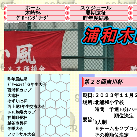
ホーム
スケジュール
木崎杯
夏期遠征
ｸﾞﾛｰｲﾝｸﾞﾘｰｸﾞ
昨年度結果
昨年度結果
第２６回吉川杯 「
ﾄﾞﾘｰﾑｶｯﾌﾟ６年生大会
西浦和カップ
期日:
２０２３年１１月
大南杯
ゆずりは杯
場所:
北浦和小学校
西上尾3年生交流大会
時間 予選10分ハ
U-10駒場カップ
順位決定 1
神川町長杯
要旨:
8人制
越谷市長杯
６チームを２ブロ
冬季大会
フットサル大会
その後順位決定