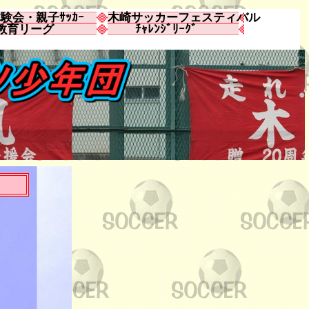
験会・親子ｻｯｶｰ
木崎サッカーフェスティバル
教育リーグ
ﾁｬﾚﾝｼﾞﾘｰｸﾞ