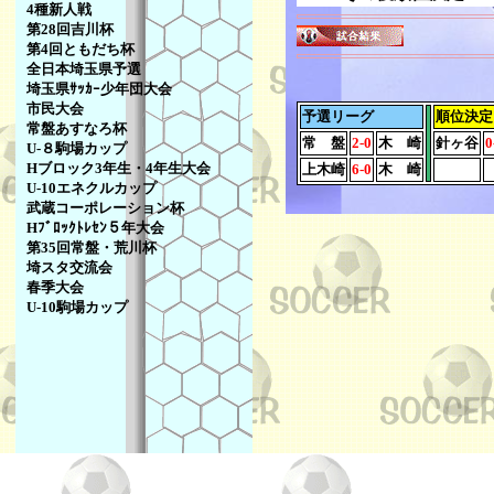
4種新人戦
第28回吉川杯
第4回ともだち杯
全日本埼玉県予選
埼玉県ｻｯｶｰ少年団大会
市民大会
予選リーグ
順位決定
常盤あすなろ杯
常 盤
2-0
木 崎
針ヶ谷
0
U-８駒場カップ
Hブロック3年生・4年生大会
上木崎
6-0
木 崎
U-10エネクルカップ
武蔵コーポレーション杯
Hﾌﾞﾛｯｸﾄﾚｾﾝ５年大会
第35回常盤・荒川杯
埼スタ交流会
春季大会
U-10駒場カップ