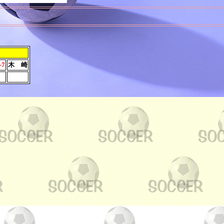
-7
木 崎