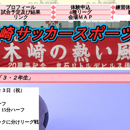
プロフィール
体験申込
練習体
試合予定及び結果
4種リーグ
リンク
会場ＭＡＰ
３・２年生」
２３日（祝）
ーフ
5分ハーフ
ックに分けリーグ戦