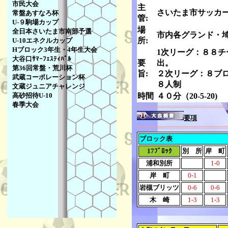
市民大会
主
さいたま市サッカ
常盤あすなろ杯
管:
U-９駒場カップ
場
全日本さいたま市南部予選
市内各グランド・埼
所:
U-10エネクルカップ
Hブロック3年生・4年生大会
1次リーグ：８８チ
大谷口ｻﾏｰﾌｪｽﾃｨﾊﾞﾙ
要
出。
第36回常盤・荒川杯
旨:
２次リーグ：８ブロ
武蔵コーポレーション杯
８人制
文蔵ジュニアチャレンジ
高砂招待U-10
時間
４０分（20-5-20)
春季大会
要項
ブロック表
17ﾌﾞﾛｯｸ
別 所
岸 町
浦和別所
1-0
岸 町
0-1
岩槻ブリッツ
0-6
0-6
木 崎
1-3
1-3