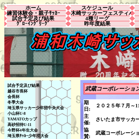
ホーム
スケジュール
練習体験会・親子ｻｯｶｰ
木崎サッカーフェスティバ
試合予定及び結果
4種リーグ
ｸﾞﾛｰｲﾝｸﾞﾘｰｸﾞ
昨年度結果
試合予定及び結果
武蔵コーポレーション杯2
越谷市長杯
会長杯
冬季大会
期
２０２５年７
埼玉県サッカー少年団中央大会
日:
小山杯U-8
主
YAMATOカップ
さいたま市サッカ
催:
高砂招待U-11
協
今野杯4年生大会
武蔵コーポレーシ
埼玉県ｻｯｶｰ少年団大会
賛: