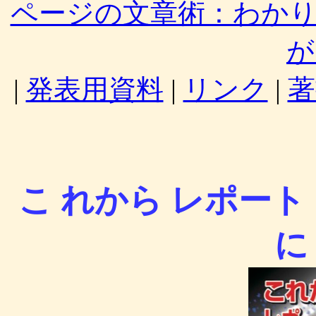
ページの文章術：わか
が
|
発表用資料
|
リンク
|
著
こ れから レポー
に 