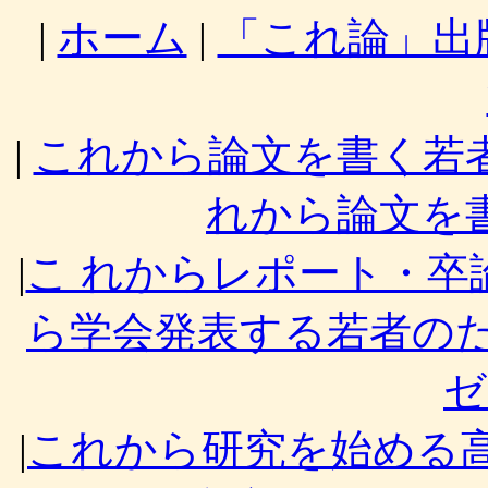
|
ホーム
|
「これ論」出
|
これから論文を書く若
れから論文を
|
こ れからレポート・卒
ら学会発表する若者のた
ゼ
|
これから研究を始める