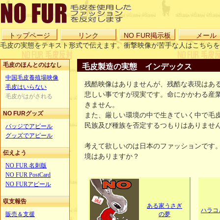
トップページ
リンク
NO FUR掲示板
メール
毛皮の実態をテキスト形式で伝えます。衝撃映像が苦手な人はこちらを
毛皮のほんとのはなし
毛皮製造の実態 インデックス
中国毛皮養殖場映像
残酷映像はありませんが、残酷な表現はあ
毛皮はいらない
悲しい事ですが現実です。命にかかわる産
毛皮がはがされる
きません。
NO FURグッズ
また、厳しい環境の中で生きていく中で毛
民族及び種族を否定するつもりはありませ
バッジでアピール
グッズでアピール
考えて欲しいのは日本のファッションです
伝えよう
境はありますか？
NO FUR 名刺版
NO FUR PostCard
NO FURアピール
収支報告
ある家うさぎ
ハラコ
販売＆支援
の夢