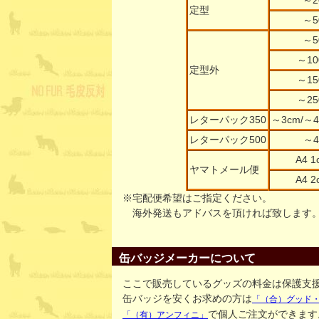
～2
定型
～5
～5
～10
定型外
～15
～25
レターパック350
～3cm/～4
レターパック500
～4
A4 1
ヤマトメール便
A4 2
※宅配便希望はご指定ください。
海外発送もアドバスを頂ければ致します。
缶バッジメーカーについて
ここで販売しているグッズの料金は保護支
缶バッジを安くお求めの方は
「（合）グッド
で個人ご注文ができます
「（有）アンフィニ」