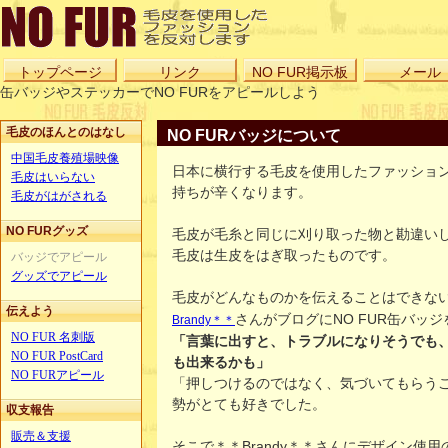
トップページ
リンク
NO FUR掲示板
メール
缶バッジやステッカーでNO FURをアピールしよう
毛皮のほんとのはなし
NO FURバッジについて
中国毛皮養殖場映像
日本に横行する毛皮を使用したファッショ
毛皮はいらない
持ちが辛くなります。
毛皮がはがされる
NO FURグッズ
毛皮が毛糸と同じに刈り取った物と勘違い
毛皮は生皮をはぎ取ったものです。
バッジでアピール
グッズでアピール
毛皮がどんなものかを伝えることはできな
伝えよう
さんがブログにNO FUR缶バッ
Brandy＊＊
NO FUR 名刺版
「言葉に出すと、トラブルになりそうでも
NO FUR PostCard
も出来るかも」
NO FURアピール
「押しつけるのではなく、気づいてもらう
勢がとても好きでした。
収支報告
販売＆支援
そこで＊＊Brandy＊＊さんにデザイン使用