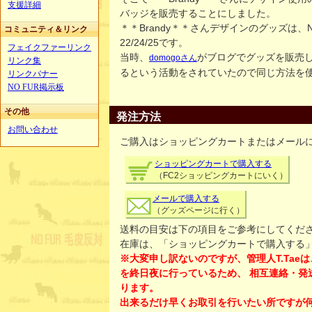
支援詳細
バッジを販売することにしました。
＊＊Brandy＊＊さんデザインのグッズは、No.1/2
コミュニティ＆リンク
22/24/25です。
フェイクファーリンク
当時、
がブログでグッズを販売
domogoさん
リンク集
るという活動をされていたので同じ方法を
リンクバナー
NO FUR掲示板
その他
発注方法
お問い合わせ
ご購入はショッピングカートまたはメール
ショッピングカートで購入する
（FC2ショッピングカートにいく）
メールで購入する
（グッズページに行く）
送料の目安は下の項目をご参考にしてくだ
在庫は、「ショッピングカートで購入する
※大変申し訳ないのですが、管理人T.Tae
を終日夜に行っているため、 相互連絡・発
ります。
出来るだけ早くお取引を行いたい所ですが