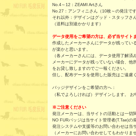
No.4～12：ZEAMI Artさん
No.27：アンフィニさん（10枚～の発注で
それ以外：デザインはグッド・スタッフさ
（送料は別途かかります）
データ使用をご希望の方は、必ず当サイト
作成したメーカーさんにデータが残ってい
が楽かと思います。
（各メーカーさんには、データ使用了解済
メーカーにデータが残っていない場合、他
をお貸し致しますのでご一報ください。
但し、配布データを使用した販売はご遠慮
バッジデザインをご希望の方へ：
（私でよろしければ）デザインします。 お
※ご注意ください
発注メーカーは、当サイトの活動とは一切
NO FURバッジは当サイト管理者(T.Tae
発注システムや支援等のお問い合わせは当
（メーカーにお問い合わせしてもわかりま