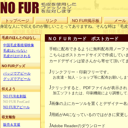
トップページ
リンク
NO FUR掲示板
メール
身近な人にで伝えるのが難しいことってありますね。そんな時は「毛皮
毛皮のほんとのはなし
ＮＯ ＦＵＲ カード ポストカード
中国毛皮養殖場映像
手軽に配布できるように無料配布用ノーフ
毛皮はいらない
こちらはポストカードサイズで作成してい
毛皮がはがされる
カードデザインは皆さんから寄せて頂いて
NO FURグッズ
J
リンクフリー・印刷フリーです。
バッジでアピール
お友達・知人・ショップ等に配布お願いしま
グッズでアピール
J
クリックすると、PDFファイルが表示され
伝えよう
加工ソフトまたは、印刷機能により調整して
NO FUR名刺版
NO FUR PostCard
J
画像の上にカーソルを置くとデザイナー名
NO FURアピール
J
用紙がA4になっているのではがきに変更
収支報告
J
販売＆支援
Adobe Readerのダウンロード