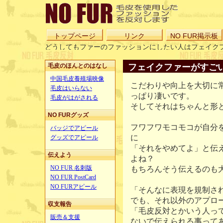
トップページ
リンク
NO FUR掲示板
どうしてもファーのファッションにしたい人はフェイク
フェイクファーがすご
毛皮のほんとのはなし
中国毛皮養殖場映像
こだわりや向上を大切に
毛皮はいらない
っぱり凄いです。
毛皮がはがされる
そしてそれはちゃんと形
NO FURグッズ
フワフワモコモコが自分
バッジでアピール
に
グッズでアピール
「それをやめてよ」と伝
伝えよう
よね？
もちろんそう伝えるのも
NO FUR 名刺版
NO FUR PostCard
NO FURアピール
「そんなに表現を規制さ
でも、それ以外のアプロ
収支報告
「毛皮反対とかいう人っ
販売＆支援
ないで伝えられる事って