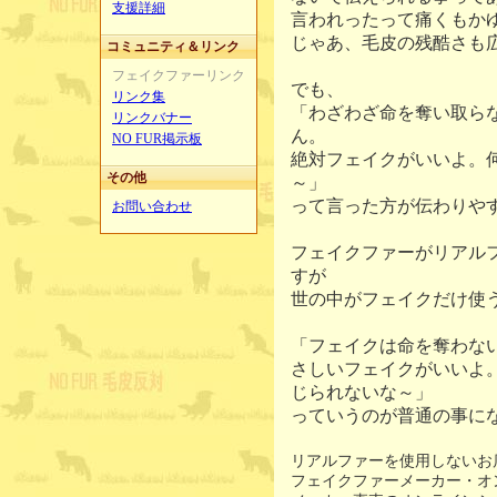
支援詳細
言われったって痛くもか
じゃあ、毛皮の残酷さも
コミュニティ＆リンク
フェイクファーリンク
でも、
リンク集
「わざわざ命を奪い取ら
リンクバナー
ん。
NO FUR掲示板
絶対フェイクがいいよ。
その他
～」
って言った方が伝わりや
お問い合わせ
フェイクファーがリアル
すが
世の中がフェイクだけ使
「フェイクは命を奪わな
さしいフェイクがいいよ
じられないな～」
っていうのが普通の事に
リアルファーを使用しないお
フェイクファーメーカー・オ