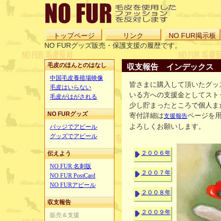
トップページ
リンク
NO FUR掲示板
NO FURグッズ販売・保護支援の履歴です。
毛皮のほんとのはなし
収支報告 インデックス
中国毛皮養殖場映像
皆さまに購入して頂いたグッ
毛皮はいらない
いる方への支援金としてスト
毛皮がはがされる
少し貯まったところで個人ま
NO FURグッズ
寄付詳細は
ページを
支援報告
よろしくお願いします。
バッジでアピール
グッズでアピール
２００６年
伝えよう
NO FUR 名刺版
２００７年
NO FUR PostCard
NO FURアピール
２００８年
収支報告
２００９年
販売＆支援