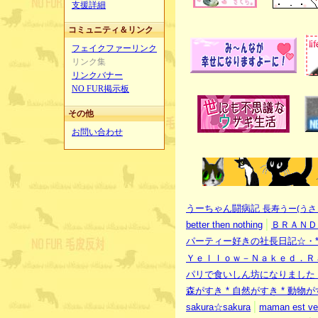
支援詳細
コミュニティ＆リンク
フェイクファーリンク
リンク集
リンクバナー
NO FUR掲示板
その他
お問い合わせ
うーちゃん闘病記
長寿うー(うさ
|
better then nothing
ＢＲＡＮＤ
パーティー好きの社長日記☆・*
Ｙｅｌｌｏｗ－Ｎａｋｅｄ．Ｒ
パリで食いしん坊になりました 2nd S
森がすき * 自然がすき * 動物
|
sakura☆sakura
maman est ve