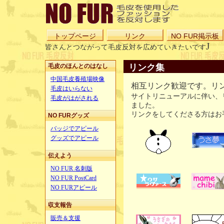
トップページ
リンク
NO FUR掲示板
J
皆さんとつながって毛皮反対を広めていきたいです
リンク集
毛皮のほんとのはなし
中国毛皮養殖場映像
相互リンク歓迎です。リ
毛皮はいらない
サイトリニューアルに伴い、
毛皮がはがされる
ました。
リンクをしてくださる方はお
NO FURグッズ
バッジでアピール
グッズでアピール
伝えよう
NO FUR 名刺版
NO FUR PostCard
NO FURアピール
収支報告
販売＆支援