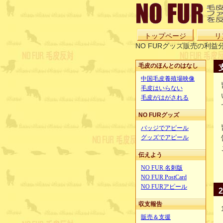
トップページ
リ
NO FURグッズ販売の利
毛皮のほんとのはなし
中国毛皮養殖場映像
毛皮はいらない
毛皮がはがされる
NO FURグッズ
バッジでアピール
グッズでアピール
伝えよう
NO FUR 名刺版
NO FUR PostCard
NO FURアピール
収支報告
販売＆支援