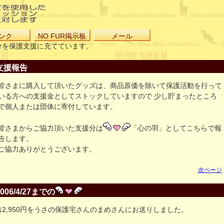
ンク
NO FUR掲示板
メール
益分を保護支援に充てています。
支援報告
皆さまに購入して頂いたグッズは、商品原価を除いて保護活動を行って
いる方への支援金としてストックしていますので 少し貯まったところ
で個人または団体に寄付しています。
皆さまからご協力頂いた支援分は
「心の羽」としてこちらで報
告します。
ご協力ありがとうございます。
次ページ
2006/4/27までの
12,950円をうさの保護宅さんのまめさんにお送りしました。