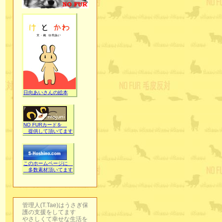
日向あいさんの絵本
NO FURカードを
提供して頂いてます
このホームページに
多数素材頂いてます
管理人(T.Tae)はうさぎ保
護の支援をしてます
やさしくて幸せな生活を