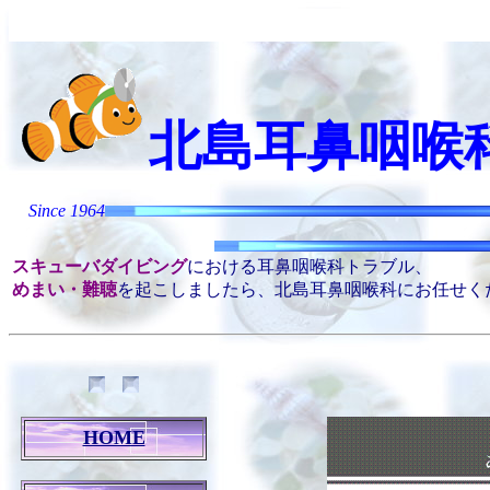
北島耳鼻咽喉
Kitaji
Since 1964
スキューバダイビング
における耳鼻咽喉科トラブル、
めまい・難聴
を起こしましたら、北島耳鼻咽喉科にお任せく
HOME