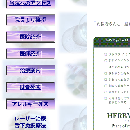
当院へのアクセス
院長より挨拶
医院紹介
医師紹介
治療案内
味覚外来
アレルギー外来
レーザー治療
舌下免疫療法