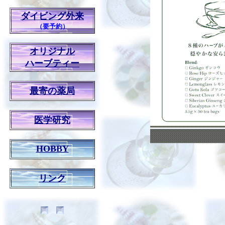
ダイビング外来
（要予約）
オリジナル
ハーブティー
最寄の薬局
医学研究
HOBBY
リンク