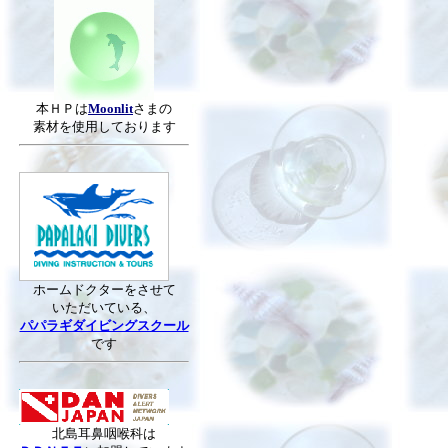
本ＨＰは
Moonlit
さまの
素材を使用しております
ホームドクターをさせて
いただいている、
パパラギダイビングスクール
です
北島耳鼻咽喉科は