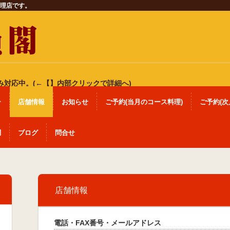
理店です。
み対応中。(←【】内部クリックで詳細へ)
ー
店舗情報
お知らせ
ご予約(当月のコース料理)
ご予約(次
問
ブログ
問合せ
店舗情報
電話・FAX番号・メールアドレス