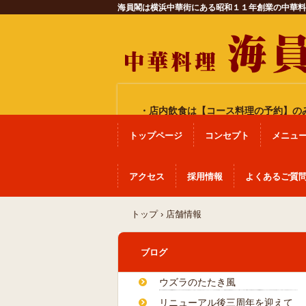
海員閣は横浜中華街にある昭和１１年創業の中華料
・店内飲食は
【コース料理の予約】
の
トップページ
コンセプト
メニュ
アクセス
採用情報
よくあるご質
トップ
›
店舗情報
ブログ
ウズラのたたき風
リニューアル後三周年を迎えて