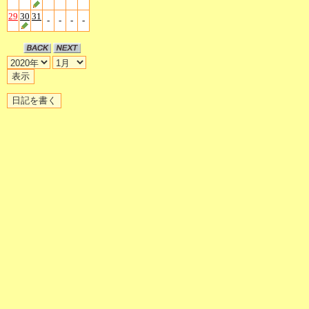
29
30
31
-
-
-
-