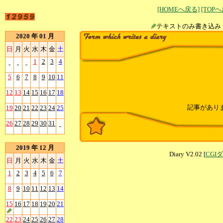
[HOMEへ戻る]
[TOP
テキストのみ書
2020 年 01 月
日
月
火
水
木
金
土
1
2
3
4
-
-
-
5
6
7
8
9
10
11
12
13
14
15
16
17
18
記事があり
19
20
21
22
23
24
25
26
27
28
29
30
31
-
2019 年 12 月
Diary V2.02 [
CGI
日
月
火
水
木
金
土
1
2
3
4
5
6
7
8
9
10
11
12
13
14
15
16
17
18
19
20
21
22
23
24
25
26
27
28