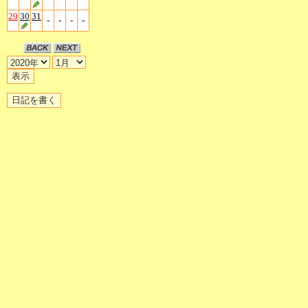
29
30
31
-
-
-
-