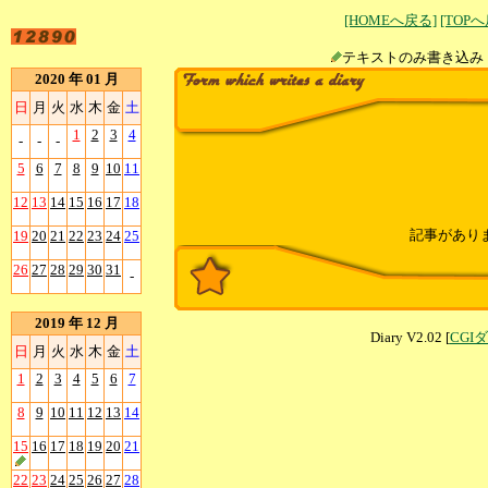
[HOMEへ戻る]
[TOP
テキストのみ書
2020 年 01 月
日
月
火
水
木
金
土
1
2
3
4
-
-
-
5
6
7
8
9
10
11
12
13
14
15
16
17
18
記事があり
19
20
21
22
23
24
25
26
27
28
29
30
31
-
2019 年 12 月
Diary V2.02 [
CGI
日
月
火
水
木
金
土
1
2
3
4
5
6
7
8
9
10
11
12
13
14
15
16
17
18
19
20
21
22
23
24
25
26
27
28