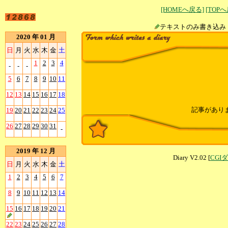
[HOMEへ戻る]
[TOP
テキストのみ書
2020 年 01 月
日
月
火
水
木
金
土
1
2
3
4
-
-
-
5
6
7
8
9
10
11
12
13
14
15
16
17
18
記事があり
19
20
21
22
23
24
25
26
27
28
29
30
31
-
2019 年 12 月
Diary V2.02 [
CGI
日
月
火
水
木
金
土
1
2
3
4
5
6
7
8
9
10
11
12
13
14
15
16
17
18
19
20
21
22
23
24
25
26
27
28