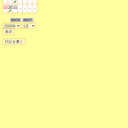
29
30
31
-
-
-
-