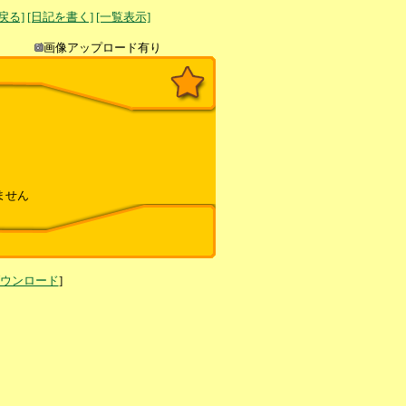
へ戻る]
[日記を書く]
[一覧表示]
き込み
画像アップロード有り
ません
ダウンロード
]