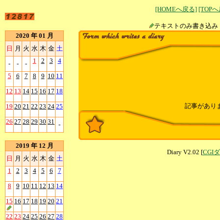
[HOMEへ戻る]
[TOP
テキストのみ書
2020 年 01 月
日
月
火
水
木
金
土
1
2
3
4
-
-
-
5
6
7
8
9
10
11
12
13
14
15
16
17
18
記事があり
19
20
21
22
23
24
25
26
27
28
29
30
31
-
2019 年 12 月
Diary V2.02 [
CGI
日
月
火
水
木
金
土
1
2
3
4
5
6
7
8
9
10
11
12
13
14
15
16
17
18
19
20
21
22
23
24
25
26
27
28