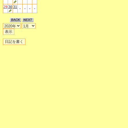
29
30
31
-
-
-
-