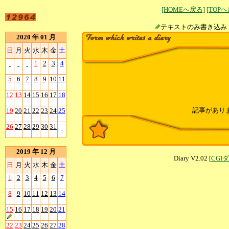
[HOMEへ戻る]
[TOP
テキストのみ書
2020 年 01 月
日
月
火
水
木
金
土
1
2
3
4
-
-
-
5
6
7
8
9
10
11
12
13
14
15
16
17
18
記事があり
19
20
21
22
23
24
25
26
27
28
29
30
31
-
2019 年 12 月
Diary V2.02 [
CGI
日
月
火
水
木
金
土
1
2
3
4
5
6
7
8
9
10
11
12
13
14
15
16
17
18
19
20
21
22
23
24
25
26
27
28