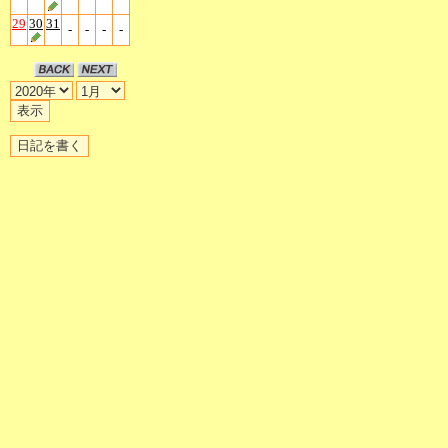
29
30
31
-
-
-
-