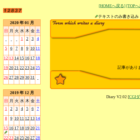
[HOMEへ戻る]
[TOP
テキストのみ書
2020 年 01 月
日
月
火
水
木
金
土
1
2
3
4
-
-
-
5
6
7
8
9
10
11
12
13
14
15
16
17
18
記事があり
19
20
21
22
23
24
25
26
27
28
29
30
31
-
2019 年 12 月
Diary V2.02 [
CGI
日
月
火
水
木
金
土
1
2
3
4
5
6
7
8
9
10
11
12
13
14
15
16
17
18
19
20
21
22
23
24
25
26
27
28