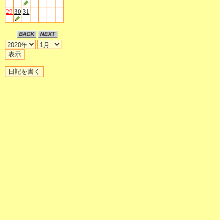
29
30
31
-
-
-
-