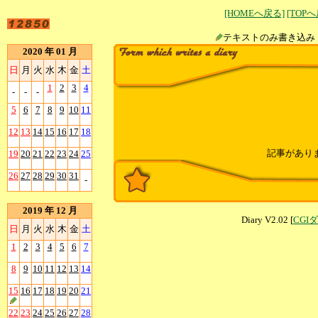
[HOMEへ戻る]
[TOP
テキストのみ書
2020 年 01 月
日
月
火
水
木
金
土
1
2
3
4
-
-
-
5
6
7
8
9
10
11
12
13
14
15
16
17
18
記事があり
19
20
21
22
23
24
25
26
27
28
29
30
31
-
2019 年 12 月
Diary V2.02 [
CGI
日
月
火
水
木
金
土
1
2
3
4
5
6
7
8
9
10
11
12
13
14
15
16
17
18
19
20
21
22
23
24
25
26
27
28