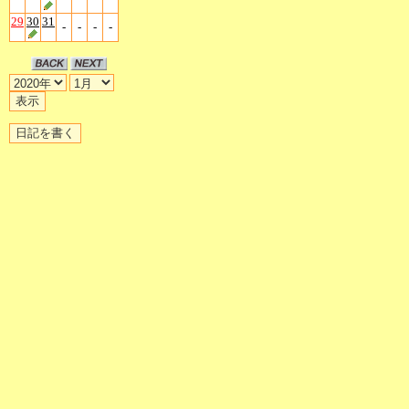
29
30
31
-
-
-
-