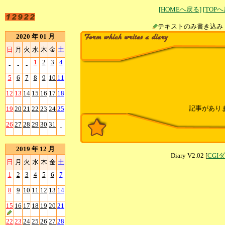
[HOMEへ戻る]
[TOP
テキストのみ書
2020 年 01 月
日
月
火
水
木
金
土
1
2
3
4
-
-
-
5
6
7
8
9
10
11
12
13
14
15
16
17
18
記事があり
19
20
21
22
23
24
25
26
27
28
29
30
31
-
2019 年 12 月
Diary V2.02 [
CGI
日
月
火
水
木
金
土
1
2
3
4
5
6
7
8
9
10
11
12
13
14
15
16
17
18
19
20
21
22
23
24
25
26
27
28