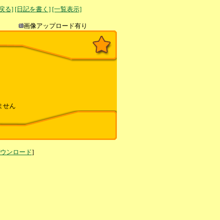
へ戻る]
[日記を書く]
[一覧表示]
き込み
画像アップロード有り
ません
ダウンロード
]