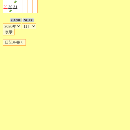
29
30
31
-
-
-
-