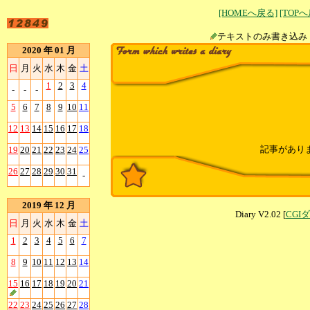
[HOMEへ戻る]
[TOP
テキストのみ書
2020 年 01 月
日
月
火
水
木
金
土
1
2
3
4
-
-
-
5
6
7
8
9
10
11
12
13
14
15
16
17
18
記事があり
19
20
21
22
23
24
25
26
27
28
29
30
31
-
2019 年 12 月
Diary V2.02 [
CGI
日
月
火
水
木
金
土
1
2
3
4
5
6
7
8
9
10
11
12
13
14
15
16
17
18
19
20
21
22
23
24
25
26
27
28