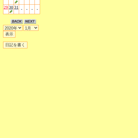
29
30
31
-
-
-
-