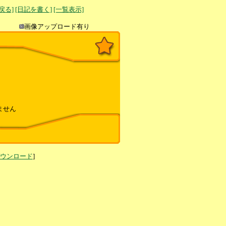
へ戻る]
[日記を書く]
[一覧表示]
き込み
画像アップロード有り
ません
ダウンロード
]