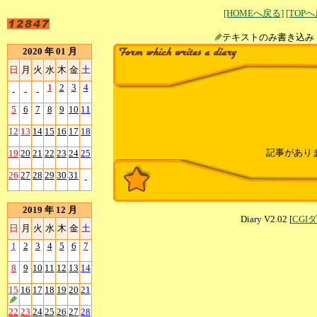
[HOMEへ戻る]
[TOP
テキストのみ書
2020 年 01 月
日
月
火
水
木
金
土
1
2
3
4
-
-
-
5
6
7
8
9
10
11
12
13
14
15
16
17
18
記事があり
19
20
21
22
23
24
25
26
27
28
29
30
31
-
2019 年 12 月
Diary V2.02 [
CGI
日
月
火
水
木
金
土
1
2
3
4
5
6
7
8
9
10
11
12
13
14
15
16
17
18
19
20
21
22
23
24
25
26
27
28