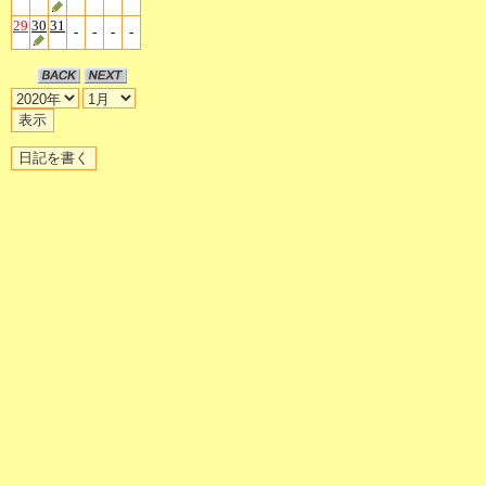
29
30
31
-
-
-
-