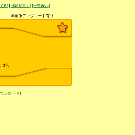
へ戻る]
[日記を書く]
[一覧表示]
き込み
画像アップロード有り
ません
ダウンロード
]