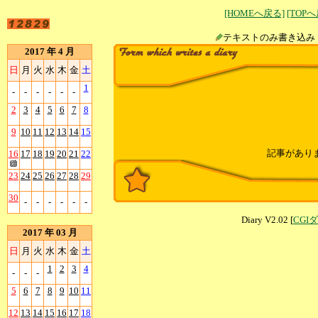
[HOMEへ戻る]
[TOP
テキストのみ書
2017 年 4 月
日
月
火
水
木
金
土
1
-
-
-
-
-
-
2
3
4
5
6
7
8
9
10
11
12
13
14
15
記事があり
16
17
18
19
20
21
22
23
24
25
26
27
28
29
30
-
-
-
-
-
-
Diary V2.02 [
CGI
2017 年 03 月
日
月
火
水
木
金
土
1
2
3
4
-
-
-
5
6
7
8
9
10
11
12
13
14
15
16
17
18