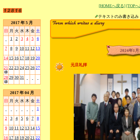
[HOMEへ戻る]
[TOP
テキストのみ書
2017 年 5 月
日
月
火
水
木
金
土
1
2
3
4
5
6
-
7
8
9
10
11
12
13
2024年1月
14
15
16
17
18
19
20
元旦礼拝
21
22
23
24
25
26
27
28
29
30
31
-
-
-
2017 年 04 月
日
月
火
水
木
金
土
1
-
-
-
-
-
-
2
3
4
5
6
7
8
9
10
11
12
13
14
15
16
17
18
19
20
21
22