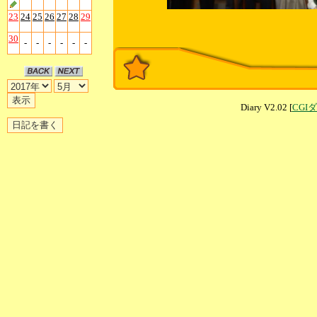
23
24
25
26
27
28
29
30
-
-
-
-
-
-
Diary V2.02 [
CGI