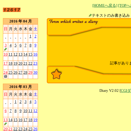
[HOMEへ戻る]
[TOP
テキストのみ書
2016 年 04 月
日
月
火
水
木
金
土
1
2
-
-
-
-
-
3
4
5
6
7
8
9
10
11
12
13
14
15
16
記事があり
17
18
19
20
21
22
23
24
25
26
27
28
29
30
2016 年 03 月
Diary V2.02 [
CGI
日
月
火
水
木
金
土
1
2
3
4
5
-
-
6
7
8
9
10
11
12
13
14
15
16
17
18
19
20
21
22
23
24
25
26