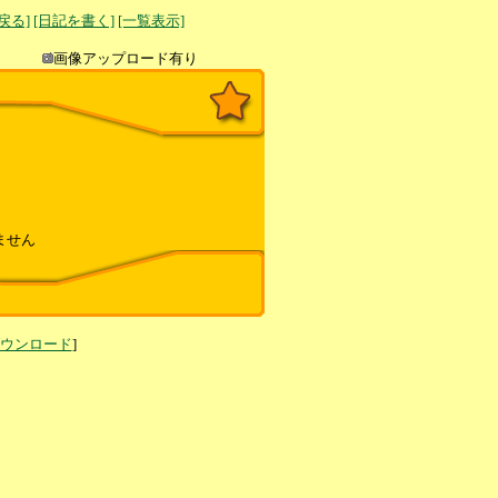
へ戻る]
[日記を書く]
[一覧表示]
き込み
画像アップロード有り
ません
ダウンロード
]