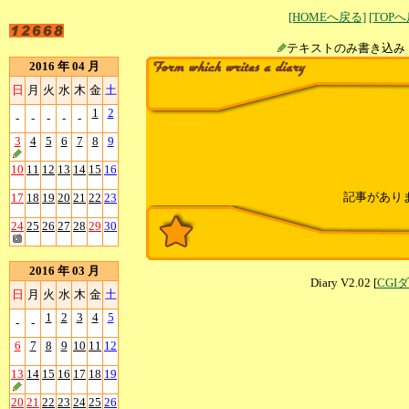
[HOMEへ戻る]
[TOP
テキストのみ書
2016 年 04 月
日
月
火
水
木
金
土
1
2
-
-
-
-
-
3
4
5
6
7
8
9
10
11
12
13
14
15
16
記事があり
17
18
19
20
21
22
23
24
25
26
27
28
29
30
2016 年 03 月
Diary V2.02 [
CGI
日
月
火
水
木
金
土
1
2
3
4
5
-
-
6
7
8
9
10
11
12
13
14
15
16
17
18
19
20
21
22
23
24
25
26