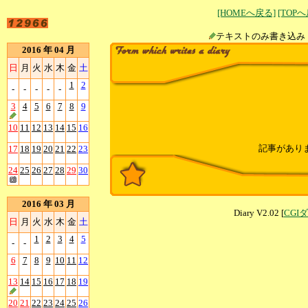
[HOMEへ戻る]
[TOP
テキストのみ書
2016 年 04 月
日
月
火
水
木
金
土
1
2
-
-
-
-
-
3
4
5
6
7
8
9
10
11
12
13
14
15
16
記事があり
17
18
19
20
21
22
23
24
25
26
27
28
29
30
2016 年 03 月
Diary V2.02 [
CGI
日
月
火
水
木
金
土
1
2
3
4
5
-
-
6
7
8
9
10
11
12
13
14
15
16
17
18
19
20
21
22
23
24
25
26