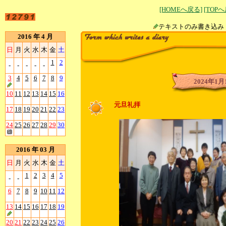
[HOMEへ戻る]
[TOP
テキストのみ書
2016 年 4 月
日
月
火
水
木
金
土
1
2
-
-
-
-
-
3
4
5
6
7
8
9
2024年1月
10
11
12
13
14
15
16
元旦礼拝
17
18
19
20
21
22
23
24
25
26
27
28
29
30
2016 年 03 月
日
月
火
水
木
金
土
1
2
3
4
5
-
-
6
7
8
9
10
11
12
13
14
15
16
17
18
19
20
21
22
23
24
25
26