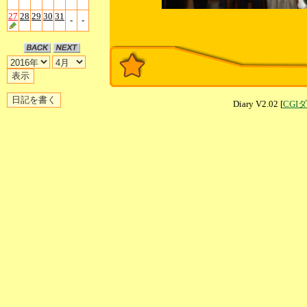
27
28
29
30
31
-
-
Diary V2.02 [
CGI