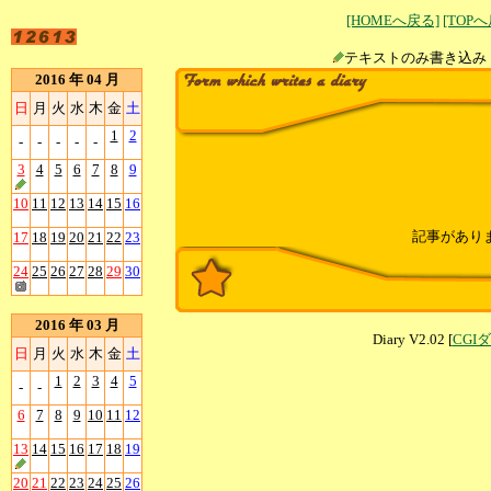
[HOMEへ戻る]
[TOP
テキストのみ書
2016 年 04 月
日
月
火
水
木
金
土
1
2
-
-
-
-
-
3
4
5
6
7
8
9
10
11
12
13
14
15
16
記事があり
17
18
19
20
21
22
23
24
25
26
27
28
29
30
2016 年 03 月
Diary V2.02 [
CGI
日
月
火
水
木
金
土
1
2
3
4
5
-
-
6
7
8
9
10
11
12
13
14
15
16
17
18
19
20
21
22
23
24
25
26