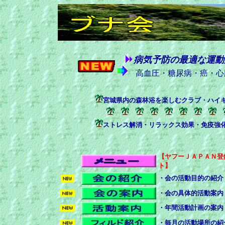
病気予防の最適な運
高血圧・糖尿病・癌・心
宮城県内の森林浴を楽しむクラブ・ハイ
ストレス解消・リラックス効果・免疫強
【ヤフーＪＡＰＡＮ登
ト】
・会の活動目的の紹介
・会の具体的活動案内
・年間活動計画の案内
・毎月の活動場所の紹