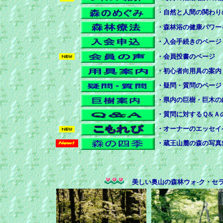
・自然と人間の関わり
・森林浴の健康パワー
・入会手続きのページ
・会員投書のページ
・初心者向用具の案内
・疑問・質問のページ
・県内の巨樹・巨木の
・質問に対するＱ&Ａ
・オーナーのエッセイ
・蔵王山麓の森の写真
美しい奥山の森林ウォ-ク・セ