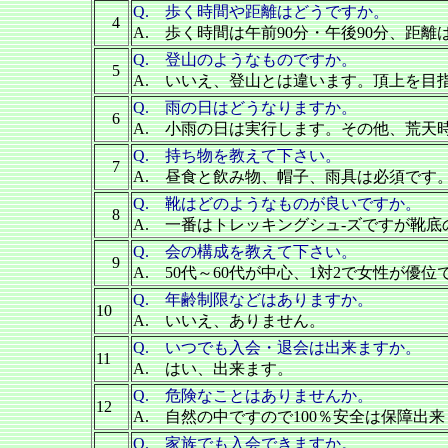
Q. 歩く時間や距離はどうですか。
4
A. 歩く時間は午前90分・午後90分、距離は
Q. 登山のようなものですか。
5
A. いいえ、登山とは違います。頂上を目
Q. 雨の日はどうなりますか。
6
A. 小雨の日は実行します。その他、荒天
Q. 持ち物を教えて下さい。
7
A. 昼食と飲み物、帽子、雨具は必須です
Q. 靴はどのようなものが良いですか。
8
A. 一番はトレッキングシュ-ズですが靴
Q. 会の構成を教えて下さい。
9
A. 50代～60代が中心、1対2で女性が優位
Q. 年齢制限などはありますか。
10
A. いいえ、ありません。
Q. いつでも入会・退会は出来ますか。
11
A. はい、出来ます。
Q. 危険なことはありませんか。
12
A. 自然の中ですので100％安全は保障
Q. 家族でも入会できますか。