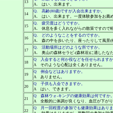
13
A. はい、出来ます。
Q. 高齢(80歳)ですが入会出来ますか。
14
A. はい、出来ます。一度体験参加をお薦
Q. 疲労度はどうですか。
15
A. 休息を多く入れながらの散策ですので
Q. どのようなことをするのですか。
16
A. 森の中を歩いたり、座ったりして風景
Q. 活動場所はどのような所ですか。
17
A. 奥山の森林セラピ-(森林浴)に適した
Q 入会すると何か役などを任せられます
18
A そのような心配は全くありません。
Q 例会などはありますか。
19
A ありません。
Q 子供も入会できますか。
20
A はい、できます。
Q 森林ウォ-キングの健康効果は何ですか
21
A 全般的に体調が良くなり、血圧が下が
Q 月一回程度の参加でも健康効果はあり
22