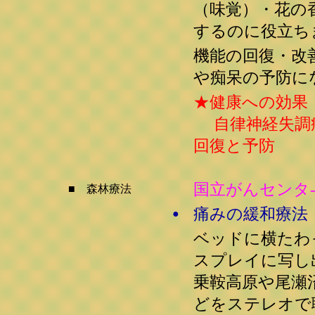
（味覚）・花の
するのに役立ち
機能の回復・改
や痴呆の予防に
★健康への効果
自律神経失調症
回復と予防
国立がんセンタ
■ 森林療法
痛みの緩和療法
●
ベッドに横たわ
スプレイに写し
乗鞍高原や尾瀬
どをステレオで