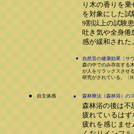
り木の香りを乗
を対象にした試
9割以上の試験
吐き気や全身倦
感が緩和された。
●
自然音の健康効果〔サウ
森の中でのみ存在する
が人をリラックスさせ
研究がされている。〔H2
■ 自主体感
森林療法（森林浴）の
●
森林浴の後は不
疲れているはず
疲れを感じませ
くなりインフル