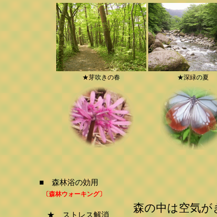
★芽吹きの春
★深緑の夏
■ 森林浴の効用
〔森林ウォーキング〕
森の中は空気が
★ ストレス解消