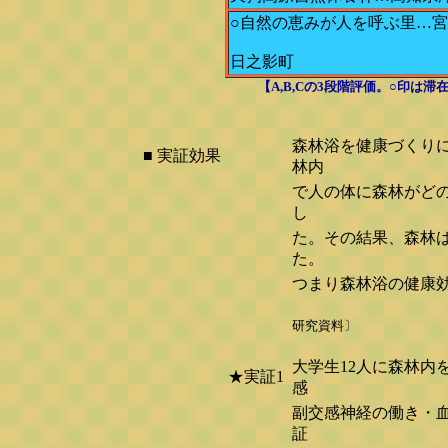
○自然の恵みが人を呼ぶ里…
日之影町
【A,B,Cの3段階評価。○印
森林浴を健康づくり
■ 実証効果
林内
で人の体に森林がど
し
た。その結果、森林
た。
つまり森林浴の健康
〔独立行政法人
研究資料〕
大学生12人に森林内
★実証1
感
副交感神経の働き・
証