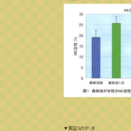
▼実証3のデ