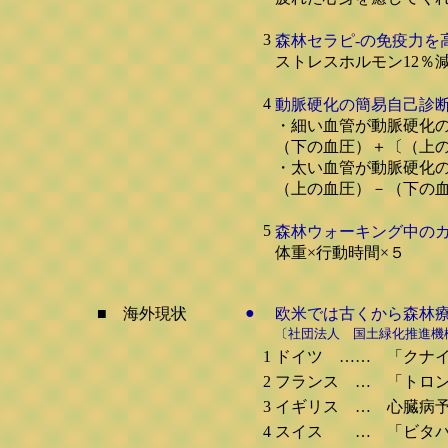
3
森林セラピ-の免疫力を高
ストレスホルモン12％減
4
動脈硬化の簡易自己診
・細い血管が動脈硬化
（下の血圧）＋〔（上の
・太い血管が動脈硬化
（上の血圧）－（下の血
5
森林ウォーキング中のカ
体重×行動時間×５
●
■ 海外現状
欧米では古くから森林療
〔社団法人 国土緑化推進機
1
ドイツ …… 「クナ
2
フランス … 「トロ
3
イギリス … 心臓病
4
スイス … 「ビタパル