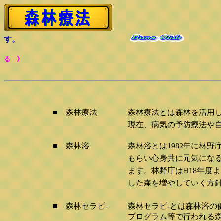
す。
る 》
■ 森林療法
森林療法とは森林を活用
現在、病気の予防療法や
■ 森林浴
森林浴とは1982年に林
もらい心身共に元気にな
ます。林野庁はH18年度
した森を増やしていく方
■ 森林セラピ-
森林セラピ-とは森林浴の
プログラム等で行われる