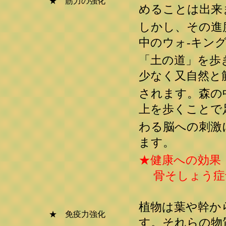
★ 筋力の強化
めることは出来
しかし、その進
中のウォ-キン
「土の道」を歩
少なく又自然と
されます。森の
上を歩くことで
わる脳への刺激
ます。
★健康への効果
骨そしょう症
植物は葉や幹か
★ 免疫力強化
す。それらの物