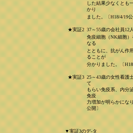
した結果少なくとも
かり
ました。〔H18/4/19
★実証2
37～55歳の会社員
免疫細胞（NK細胞
なる
とともに、抗がん作
ることが
分かりました。〔H18/
★実証3
25～43歳の女性看
て
もらい免疫系、内分
免疫
力増加が明らかになり
公開〕
▼実証3のデ-