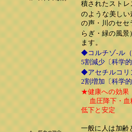
積されたストレ
のような美しい
の声・川のセセ
らぎ・緑の風景
ます。
◆コルチゾ-ル
5割減少〔科
◆アセチルコリ
2割増加〔科学
★健康への効果
血圧降下・血
低下と安定
一般に人は加齢