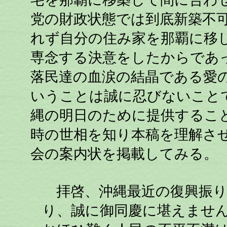
党の財政状態では到底新築不
れず自分の住み家を那覇に移
専念する決意をしたからであ
落民達の血涙の結晶である愛
いうことは誠に忍びないこと
縄の明日のために提供するこ
時の世相を知り本稿を理解さ
会の案内状を掲載してみる。
拝啓、沖縄最近の復興振り
り、誠に御同慶に堪えませ