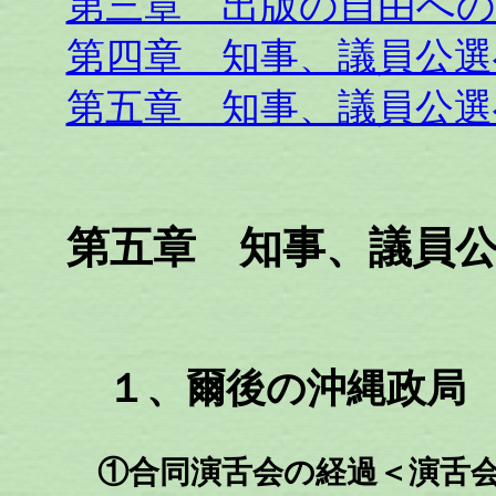
第三章 出版の自由への
第四章 知事、議員公選
第五章 知事、議員公選
第五章 知事、議員
１、爾後の沖縄政局
①合同演舌会の経過＜演舌会