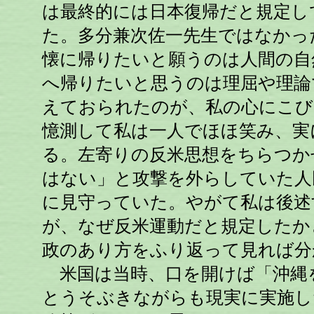
は最終的には日本復帰だと規定し
た。多分兼次佐一先生ではなかっ
懐に帰りたいと願うのは人間の自
へ帰りたいと思うのは理屈や理論
えておられたのが、私の心にこび
憶測して私は一人でほほ笑み、実
る。左寄りの反米思想をちらつか
はない」と攻撃を外らしていた人
に見守っていた。やがて私は後述
が、なぜ反米運動だと規定したか
政のあり方をふり返って見れば分
米国は当時、口を開けば「沖縄
とうそぶきながらも現実に実施し