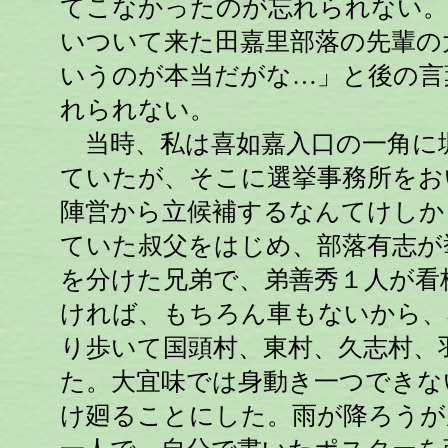
てこなかったのが忘れられない。
いついて来た田嘉里部落の先輩の
いうのが本当だがな…」と後の言
れられない。
当時、私は喜如嘉入口の一角に
ていたが、そこに選挙事務所をお
陣営から立候補するなんてけしか
ていた叔父をはじめ、部落有志が
を分けた兄弟で、弟善秀１人が看
ければ、もちろん車もないから、
り歩いて国頭村、東村、久志村、
た。大宜味では身動き一つできな
け廻ることにした。雨が降ろうが