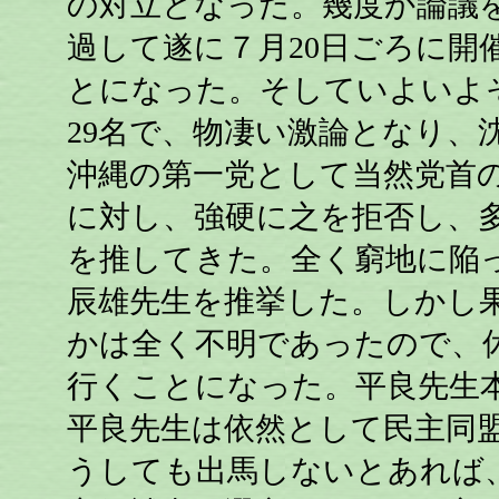
の対立となった。幾度か論議
過して遂に７月20日ごろに開
とになった。そしていよいよ
29名で、物凄い激論となり、
沖縄の第一党として当然党首
に対し、強硬に之を拒否し、
を推してきた。全く窮地に陥
辰雄先生を推挙した。しかし
かは全く不明であったので、
行くことになった。平良先生
平良先生は依然として民主同
うしても出馬しないとあれば