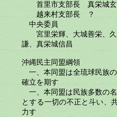
首里市支部長 真栄城玄
越来村支部長 ？
中央委員
宮里栄輝、大城善栄、久場
謙、真栄城信昌
沖縄民主同盟綱領
一、本同盟は全琉球民族の
確立を期す
一、本同盟は民族多数の名
とする一切の不正と斗い、
力す