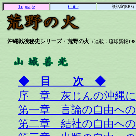
Toppage
Critic
談話室(BBS)
沖縄戦後秘史シリーズ・荒野の火
（連載：琉球新報1982.03
◆ 目 次 ◆
序 章 灰じんの沖縄
第一章 言論の自由への
第二章 結社の自由への