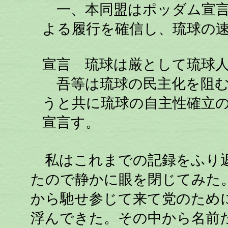
一、本同盟はポッダム宣言
よる履行を確信し、琉球の
宣言 琉球は厳として琉球
吾等は琉球の民主化を阻む
うと共に琉球の自主性確立
宣言す。
私はこれまでの記録をふり返
たので静かに眼を閉じてみた
から馳せ参じて来て党のため
浮んできた。その中から名前