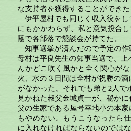
な支持者を獲得することができた
伊平屋村でも同じく収入役をし
にもかかわらず、私と意気投合し
蔭で各部落で懇談会が持てた。
知事選挙が済んだので予定の作
母村は平良先生の知事当選で、上
んかどこ吹く風かと全く関心がな
火、水の３日間は全村が祝勝の酒
がなかった。それでも弟と2人で
見かねた叔父金城貞一が、秘かに
父の生家である屋号幸地小の本家
もやめない。もうこうなったら仕
に入れなければならないのではな