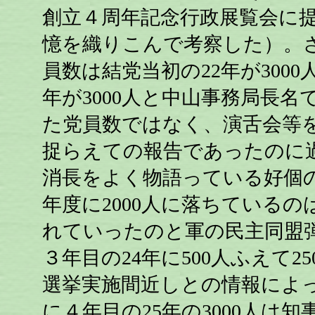
創立４周年記念行政展覧会に
憶を織りこんで考察した）。
員数は結党当初の22年が3000人、
年が3000人と中山事務局長
た党員数ではなく、演舌会等
捉らえての報告であったのに
消長をよく物語っている好個の
年度に2000人に落ちている
れていったのと軍の民主同盟
３年目の24年に500人ふえて
選挙実施間近しとの情報によ
に４年目の25年の3000人は