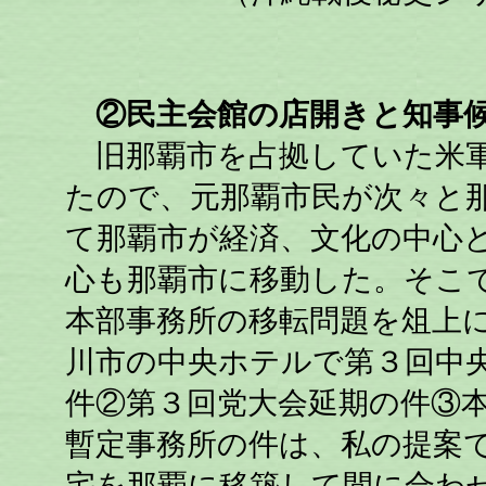
②民主会館の店開きと知事候
旧那覇市を占拠していた米軍
たので、元那覇市民が次々と
て那覇市が経済、文化の中心
心も那覇市に移動した。そこ
本部事務所の移転問題を俎上にの
川市の中央ホテルで第３回中
件②第３回党大会延期の件③
暫定事務所の件は、私の提案
宅を那覇に移築して間に合わ