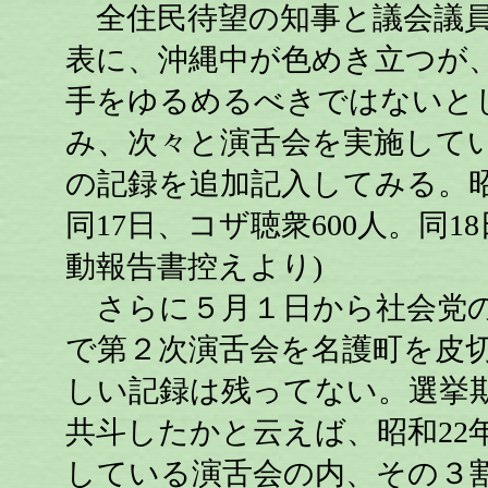
全住民待望の知事と議会議員
表に、沖縄中が色めき立つが
手をゆるめるべきではないと
み、次々と演舌会を実施して
の記録を追加記入してみる。昭和
同17日、コザ聴衆600人。同1
動報告書控えより)
さらに５月１日から社会党の
で第２次演舌会を名護町を皮
しい記録は残ってない。選挙
共斗したかと云えば、昭和22年
している演舌会の内、その３