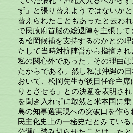
ていた張札「沖縄人入るべからず
ず」と張り替えようではないかと
替えられたこともあったと云われ
で民政府首脳の総退陣を主張して
る松岡候補を支持するのかとの理
たして当時対抗陣営から指摘され
私の関心外であった。その理由は
たからである。然し私は沖縄の日
おいて、松岡先生が後日任命主席
りとさせる」との決意を表明され
を聞き入れずに敢然と米本国に乗
島の知事選実現への突破口を作ら
民主化史上の一秘史だとみている
公選に踏み切らせたことは、たと