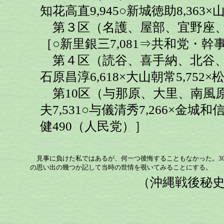
知花高直9,945○新城徳助8,363×
第３区（名護、屋部、宜野座、
［○新里銀三7,081⇒共和党・幹事長
第４区（読谷、喜手納、北谷、美
石原昌淳6,618×大山朝常5,752×松
第10区（与那原、大里、南風
夫7,531○与儀清秀7,266×金城和信
健490（人民党）］
見事に負けた私ではあるが、何一つ後悔することもなかった。3
の思い出の幾つか記して当時の世情を覗いてみることにする。
（沖縄戦後秘史シ