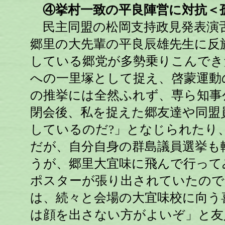
④挙村一致の平良陣営に対抗＜
民主同盟の松岡支持政見発表演
郷里の大先輩の平良辰雄先生に反
している郷党が多勢乗りこんでき
への一里塚として捉え、啓蒙運動
の推挙には全然ふれず、専ら知事
閉会後、私を捉えた郷友達や同盟
しているのだ?」となじられたり
だが、自分自身の群島議員選挙も
うが、郷里大宜味に飛んで行って
ポスターが張り出されていたので
は、続々と会場の大宜味校に向う
は顔を出さない方がよいぞ」と友