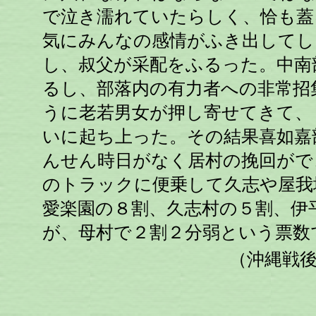
で泣き濡れていたらしく、恰も蓋
気にみんなの感情がふき出してし
し、叔父が采配をふるった。中南
るし、部落内の有力者への非常招
うに老若男女が押し寄せてきて、
いに起ち上った。その結果喜如嘉
んせん時日がなく居村の挽回がで
のトラックに便乗して久志や屋我
愛楽園の８割、久志村の５割、伊
が、母村で２割２分弱という票数
（沖縄戦後秘