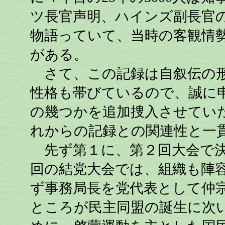
ツ長官声明、ハインズ副長官
物語っていて、当時の客観情
がある。
さて、この記録は自叙伝の形
性格も帯びているので、誠に
の幾つかを追加捜入させてい
れからの記録との関連性と一
先ず第１に、第２回大会で決
回の結党大会では、組織も陣
ず事務局長を党代表として仲
ところが民主同盟の誕生に次