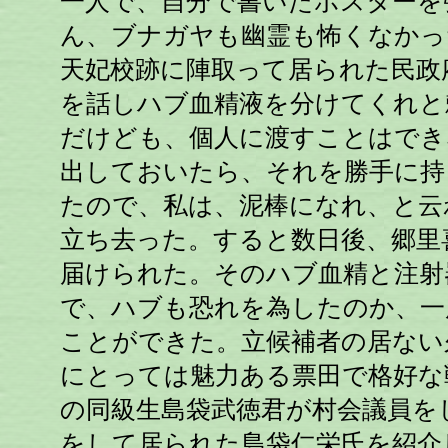
一人で、自分で書いたポスターを
ん、ブナガヤも幽霊も怖くなかっ
天妃校跡に陣取って居られた民政
を話しハブ血精液を分けてくれと
だけども、個人に渡すことはでき
出しておいたら、それを勝手に持
たので、私は、泥棒になれ、と云
立ち去った。すると数日後、郷里
届けられた。そのハブ血精と注射
で、ハブも恐れを為したのか、一
ことができた。立候補者の居ない
にとっては魅力ある票田で格好な
の同級生島袋武徳君が村会議員を
をして居られた島袋仁栄氏を紹介