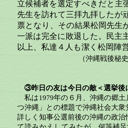
立候補者を選定すべきだと主
先生を訪れて三拝九拝したが
票となり、その結果松岡先生が
一派は完全に敗退した。民主
以上、私達４人も潔く松岡陣
（沖縄戦後秘史シ
③昨日の友は今日の敵＜選挙後
私は1979年の６月、沖縄の郷土
つ沖縄」との標題で沖縄社会大衆
詳しく知事公選前後の沖縄の政治
て読みかえしてみたが、何等補足