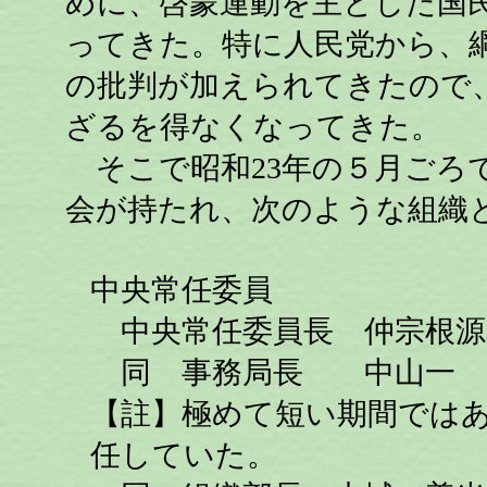
めに、啓蒙運動を主とした国
ってきた。特に人民党から、
の批判が加えられてきたので
ざるを得なくなってきた。
そこで昭和23年の５月ごろ
会が持たれ、次のような組織
中央常任委員
中央常任委員長 仲宗根源
同 事務局長 中山一
【註】極めて短い期間では
任していた。