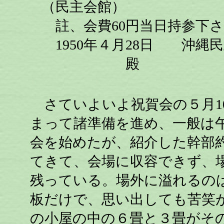
（民主会館）
註、会費60円当日持参下
1950年４月28日 沖縄
殿
さていよいよ祝賀会の５月10
まって諸準備を進め、一般は
会を始めたが、紹介した幹部約
てきて、会場に収容できず、
残っている。場外に溢れるの
板だけで、思い出しても苦笑
の小屋の中の６畳と３畳がそ