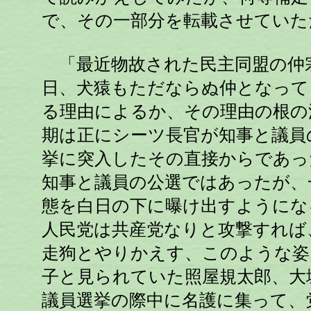
で、その一部分を転載させていた
「最近物故された民主同盟の仲
日、犬猿もただならぬ仲となって
る理由によるか、その理由の根の
期は正にシーツ長官が知事と議員
挙に突入したその直接からであっ
知事と議員の公選ではあったが、
態を白日の下に曝け出すようにな
人民党は共産党なりと攻撃すれば
走狗とやりかえす、このような姿
子と見られていた照屋規太郎、大
議員選挙の際中に名護に集って、