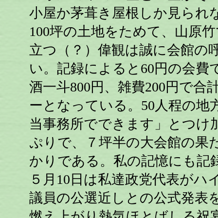
小屋か茅葺き屋根しか見られ
100坪の土地をためて、山原
立つ（？）偉観は誠に会館の
い。記録によると60円の会費で
酒一斗800円、雑費200円で合
ーとなっている。50人程の地
当事務所でできます」とつけ
ぷりで、７坪半の大会館の果
かりである。私の記憶にも記
５月10日は私達政党代表がハ
議員の公選近しとの公式発表
燃え上がり熱気ほとばしる祝