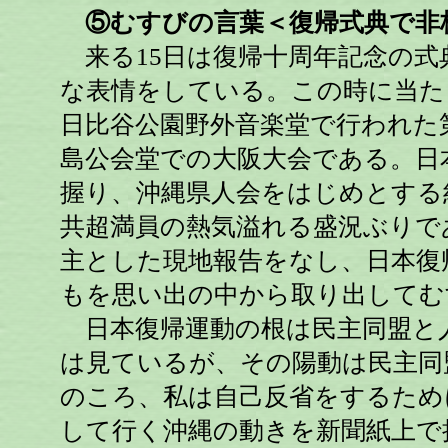
⑤むすびの言葉＜復帰式典で非
来る15日は復帰十周年記念の式
な表情をしている。この時に当たっ
日比谷公園野外音楽堂で行われた
島公会堂での大阪大会である。日
握り、沖縄県人会をはじめとする
共超満員の熱気溢れる盛況ぶりで
主とした現地報告をなし、日本復
もを思い出の中から取り出してむ
日本復帰運動の根は民主同盟と
は見ているが、その陽動は民主同
のころ、私は自己反省をするため
して行く沖縄の動きを新聞紙上で