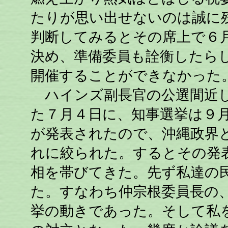
たりが思い出せないのは誠に
判断してみるとその席上で６月
決め、準備委員も詮衡したら
開催することができなかった
ハインズ副長官の公選間近し
た７月４日に、知事選挙は９月
が発表されたので、沖縄政界
れに絞られた。するとその発
相を帯びてきた。先ず私達の
た。すなわち仲宗根委員長の
挙の動きであった。そして私