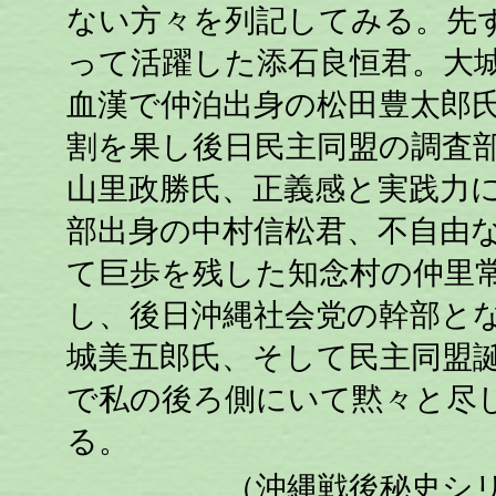
ない方々を列記してみる。先
って活躍した添石良恒君。大
血漢で仲泊出身の松田豊太郎
割を果し後日民主同盟の調査
山里政勝氏、正義感と実践力
部出身の中村信松君、不自由
て巨歩を残した知念村の仲里
し、後日沖縄社会党の幹部と
城美五郎氏、そして民主同盟
で私の後ろ側にいて黙々と尽
る。
（沖縄戦後秘史シリー