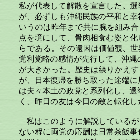
私が代表して解散を宣言した。選
が、必ずしも沖縄民族の平和と幸
いうのは昨年まで共に腕を組み合
点を境にして、骨肉相食む姿と化
らである。その遠因は価値観、世
党利党略の感情が先行して、沖縄
が大きかった。歴史は繰りかえす
が、日本復帰を勝ち取った途端に
は夫々本土の政党と系列化し、選
く、昨日の友は今日の敵と転化し
私はこのように解説しているが
ない程に両党の応酬は日常茶飯事