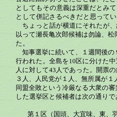
としてもその意義は深重だとみて
として併記さるべきだと思ってい
ちょっと話が横道にそれたが、
以って瀬長亀次郎候補は勿論、松
た。
知事選挙に続いて、１週間後の９
行われた。全島を10区に分けた中
人に対して43人であった。開票の
３人、人民党が１人、無所属が１
同盟全敗という冷厳なる大衆の審
した選挙区と候補者は次の通りで
第１区（国頭、大宜味、東、羽