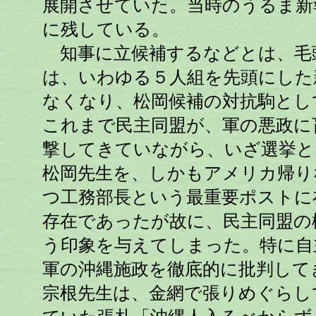
展開させていた。当時のうるま新
に残している。
知事に立候補するなどとは、毛
は、いわゆる５人組を先頭にした
なくなり、松岡候補の対抗駒とし
これまで民主同盟が、軍の悪政に
撃してきていながら、いざ選挙と
松岡先生を、しかもアメリカ帰り
つ工務部長という最重要ポストに
存在であったが故に、民主同盟の
う印象を与えてしまった。特に自
軍の沖縄施政を徹底的に批判して
宗根先生は、金網で張りめぐらし