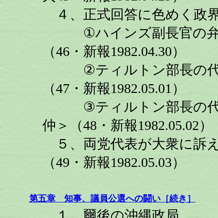
４、正式回答に色めく政
①ハインズ副長官の弁明
（46・新報1982.04.30）
②ティルトン部長の代読
（47・新報1982.05.01）
③ティルトン部長の代読
仲＞（48・新報1982.05.02）
５、両党代表が大衆に訴え
（49・新報1982.05.03）
第五章 知事、議員公選への闘い［続き］
１、爾後の沖縄政局