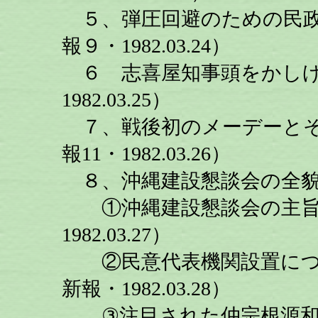
５、弾圧回避のための民政
報９・1982.03.24）
６ 志喜屋知事頭をかしげ
1982.03.25）
７、戦後初のメーデーとそ
報11・1982.03.26）
８、沖縄建設懇談会の全
①沖縄建設懇談会の主旨＜
1982.03.27）
②民意代表機関設置につい
新報・1982.03.28）
③注目された仲宗根源和