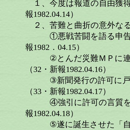
１、今度は報道の自由獲得
報1982.04.14）
２、苦難と曲折の意外な
①悪戦苦闘を語る申告書
報1982．04.15）
②とんだ災難ＭＰに連行
（32・新報1982.04.16）
③新聞発行の許可に戸惑
（33・新報1982.04.17）
④強引に許可の言質を握
報1982.04.18）
⑤遂に誕生させた「自由