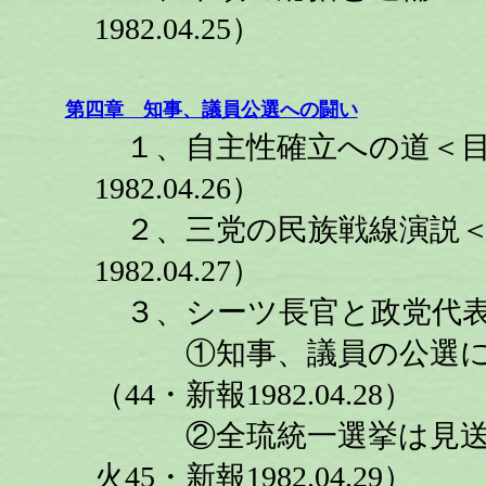
1982.04.25）
第四章 知事、議員公選への闘い
１、自主性確立への道＜目
1982.04.26）
２、三党の民族戦線演説＜
1982.04.27）
３、シーツ長官と政党代表
①知事、議員の公選につ
（44・新報1982.04.28）
②全琉統一選挙は見送り
火45・新報1982.04.29）