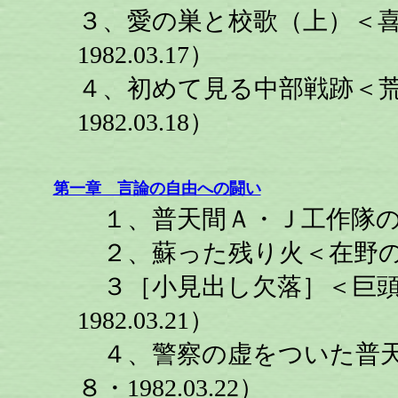
３、愛の巣と校歌（上）＜
1982.03.17）
４、初めて見る中部戦跡＜
1982.03.18）
第一章 言論の自由への闘い
１、普天間Ａ・Ｊ工作隊の結成（
２、蘇った残り火＜在野の名士
３［小見出し欠落］＜巨頭
1982.03.21）
４、警察の虚をついた普天
８・1982.03.22）