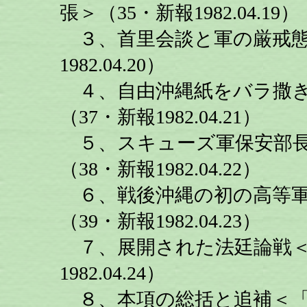
張＞（35・新報1982.04.19）
３、首里会談と軍の厳戒態
1982.04.20）
４、自由沖縄紙をバラ撒き
（37・新報1982.04.21）
５、スキューズ軍保安部長
（38・新報1982.04.22）
６、戦後沖縄の初の高等軍
（39・新報1982.04.23）
７、展開された法廷論戦＜懲
1982.04.24）
８、本項の総括と追補＜「