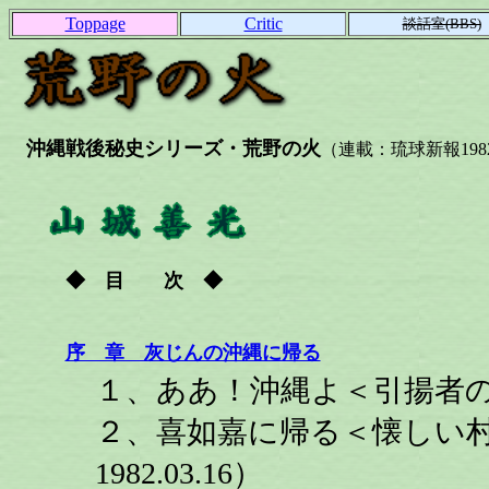
Toppage
Critic
談話室(BBS)
沖縄戦後秘史シリーズ・荒野の火
（連載：琉球新報1982.03
◆ 目 次 ◆
序 章 灰じんの沖縄に帰る
１、ああ！沖縄よ＜引揚者の衝撃
２、喜如嘉に帰る＜懐しい
1982.03.16）