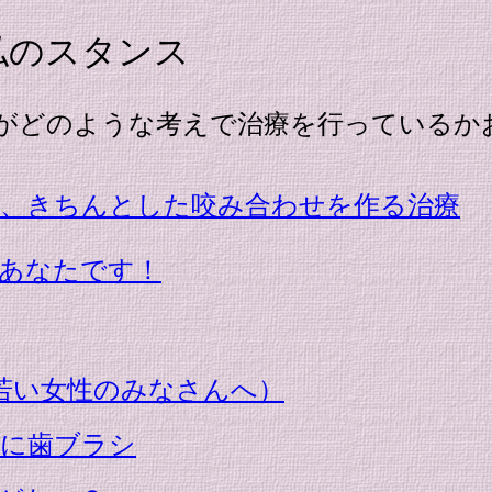
ンス
で治療を行っているかお話し
は、きちんとした咬み合わせを作る治療
はあなたです！
若い女性のみなさんへ）
二に歯ブラシ