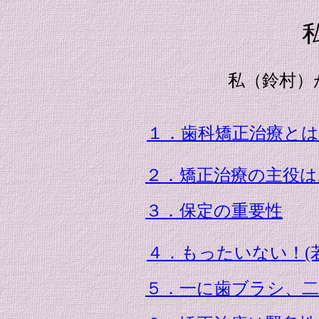
私のスタ
私（鈴村）がどのような考え
１．歯科矯正治療と
２．矯正治療の主役
３．保定の重要性
４．もったいない！(
５．一に歯ブラシ、