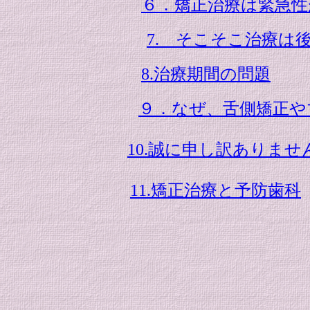
６．矯正治療は緊急性
7. そこそこ治療は
8.治療期間の問題
９．なぜ、舌側矯正や
10.誠に申し訳ありま
11.矯正治療と予防歯科