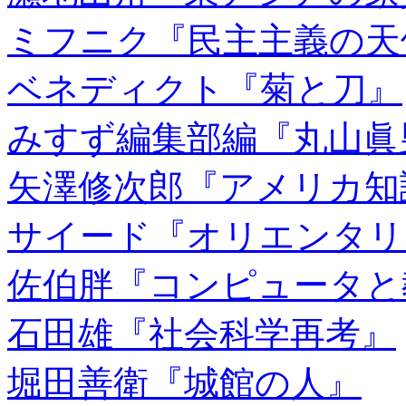
ミフニク『民主主義の天
ベネディクト『菊と刀』
みすず編集部編『丸山眞
矢澤修次郎『アメリカ知
サイード『オリエンタリ
佐伯胖『コンピュータと
石田雄『社会科学再考』
堀田善衛『城館の人』