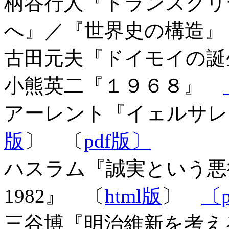
柄谷行人『トランスクリ
へ』／『世界史の構造
古田元夫『ドイモイの
小熊英二『１９６８』
アーレント『イェルサ
版
〕 〔
pdf版〕
ハスラム『誠実という悪徳
1982』 〔
html版
〕
〔
三谷博『明治維新を考