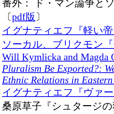
番外： ド・マン論争と
〔
pdf版
〕
イグナティエフ『軽い帝
ソーカル、ブリクモン『
Will Kymlicka and Magda O
Pluralism Be Exported?: We
Ethnic Relations in Easter
イグナティエフ『ヴァー
桑原草子『シュタージ