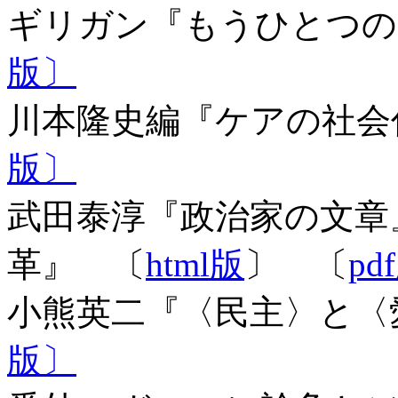
ギリガン『もうひと
版〕
川本隆史編『ケアの社
版〕
武田泰淳『政治家の文章
革』 〔
html版
〕 〔
pd
小熊英二『〈民主〉と
版〕