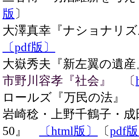
版
〕
大澤真幸『ナショナリズ
〔pdf版〕
大嶽秀夫『新左翼の遺
市野川容孝『社会』 〔
ロールズ『万民の法』 
岩崎稔・上野千鶴子・成
50』
〔html版〕
〔
pdf