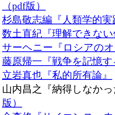
（pdf版）
杉島敬志編『人類学的実
数土直紀『理解できない
サーヘニー『ロシアのオ
藤原帰一『戦争を記憶す
立岩真也『私的所有論』
山内昌之『納得しなか
版）