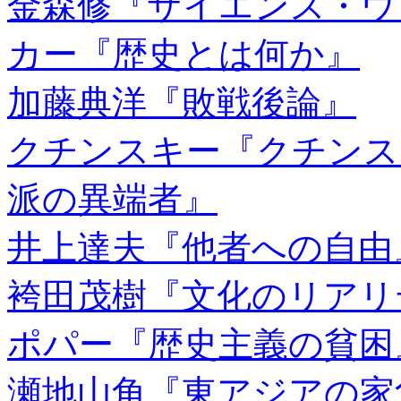
金森修『サイエンス・ウ
カー『歴史とは何か』
加藤典洋『敗戦後論』
クチンスキー『クチンスキー
派の異端者』
井上達夫『他者への自由
袴田茂樹『文化のリアリ
ポパー『歴史主義の貧困
瀬地山角『東アジアの家