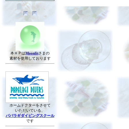
本ＨＰは
Moonlit
さまの
素材を使用しております
ホームドクターをさせて
いただいている、
パパラギダイビングスクール
です