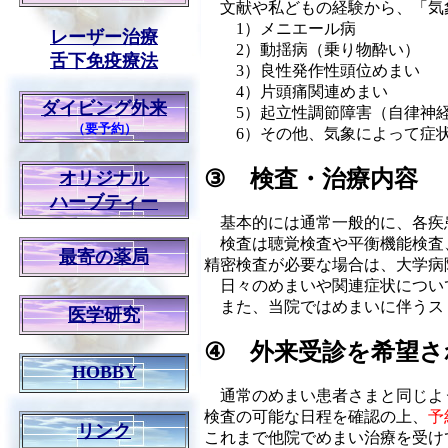
文献や私どもの経験から、「気
1）メニエール病
レーザー治療
2）動揺病（乗り物酔い）
舌下免疫療法
3）良性発作性頭位めまい
4）片頭痛関連めまい
ダイビング外来
5）起立性調節障害（自律神経
（要予約）
6）その他、気象によって症状
③ 検査・治療内容
オリジナル
ハーブティー
基本的には通常一般的に、各疾
検査は聴覚検査や平衡機能検査
最寄の薬局
精密検査が必要な場合は、大学病
日々のめまいや関連症状につい
また、当院ではめまいに伴うス
医学研究
④ 外来受診を希望さ
HOBBY
通常のめまい患者さまと同じよ
検査の可能な日程を確認の上、
予
リンク
これまで他院でめまい治療を受け