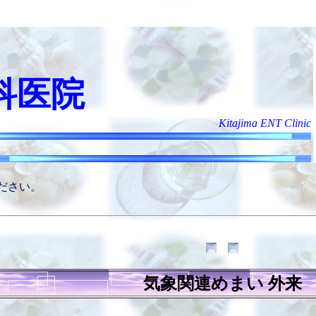
科医院
Kitajima ENT Clinic
ださい。
気象関連めまい 外来