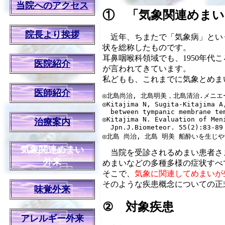
当院へのアクセス
① 「気象関連めまい
院長より挨拶
近年、ちまたで「気象病」という
状を総称したものです。
耳鼻咽喉科領域でも、1950年代
医院紹介
が言われてきています。
私どもも、これまでに気象とめま
医師紹介
◎北島尚治, 北島明美，北島清治.メニエー
◎Kitajima N, Sugita-Kitajima A
  between tympanic membrane te
◎Kitajima N. Evaluation of Men
治療案内
  Jpn.J.Biometeor. 55(2):83-89
◎北島 尚治, 北島 明美 船酔いを生じやすい
気象関連めまい
当院を受診されるめまい患者さ
外来
めまいなどの多種多様の症状すべ
そこで、
気象に関連してめまいが
そのような疾患概念についての正
味覚外来
② 対象疾患
アレルギー外来