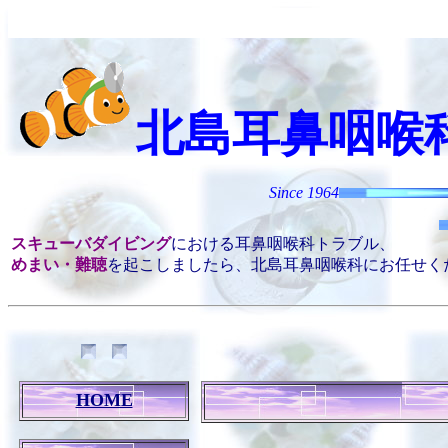
北島耳鼻咽喉
Since 1964
スキューバダイビング
における耳鼻咽喉科トラブル、
めまい・難聴
を起こしましたら、北島耳鼻咽喉科にお任せく
HOME