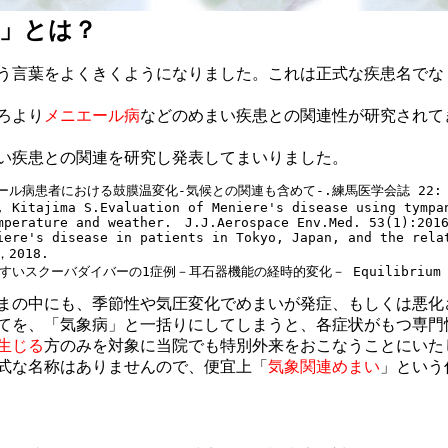
」とは？
言葉をよくきくようになりました。これは正式な疾患名でな
ころより
メニエール病
などのめまい疾患との関連性が研究されて
い疾患との関連を研究し発表してまいりました。
ル病患者における鼓膜温変化-気候との関連も含めて-.練馬医学会誌 22: 75-
, Kitajima S.Evaluation of Meniere's disease using tympan
mperature and weather.　J.J.Aerospace Env.Med. 53(1):2016
iere's disease in patients in Tokyo, Japan, and the relat
，2018.

スクーバダイバーの1症例－耳石器機能の経時的変化－ Equilibrium Resear
まの中にも、季節性や気圧変化でめまいが発症、もしくは悪化
てを、「気象病」と一括りにしてしまうと、各症状がもつ専門
生じる
方のみを対象に当院でも特別外来をおこなうことにいた
式な名称はありませんので、便宜上「
気象関連めまい
」という