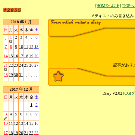
[HOMEへ戻る]
[TOP
テキストのみ書
2018 年 1 月
日
月
火
水
木
金
土
1
2
3
4
5
6
-
7
8
9
10
11
12
13
14
15
16
17
18
19
20
記事があり
21
22
23
24
25
26
27
28
29
30
31
-
-
-
2017 年 12 月
Diary V2.02 [
CGI
日
月
火
水
木
金
土
1
2
-
-
-
-
-
3
4
5
6
7
8
9
10
11
12
13
14
15
16
17
18
19
20
21
22
23