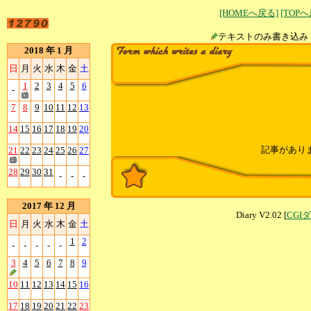
[HOMEへ戻る]
[TOP
テキストのみ書
2018 年 1 月
日
月
火
水
木
金
土
1
2
3
4
5
6
-
7
8
9
10
11
12
13
14
15
16
17
18
19
20
記事があり
21
22
23
24
25
26
27
28
29
30
31
-
-
-
2017 年 12 月
Diary V2.02 [
CGI
日
月
火
水
木
金
土
1
2
-
-
-
-
-
3
4
5
6
7
8
9
10
11
12
13
14
15
16
17
18
19
20
21
22
23