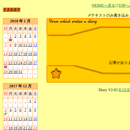
[HOMEへ戻る]
[TOP
テキストのみ書
2018 年 1 月
日
月
火
水
木
金
土
1
2
3
4
5
6
-
7
8
9
10
11
12
13
14
15
16
17
18
19
20
記事があり
21
22
23
24
25
26
27
28
29
30
31
-
-
-
2017 年 12 月
Diary V2.02 [
CGI
日
月
火
水
木
金
土
1
2
-
-
-
-
-
3
4
5
6
7
8
9
10
11
12
13
14
15
16
17
18
19
20
21
22
23