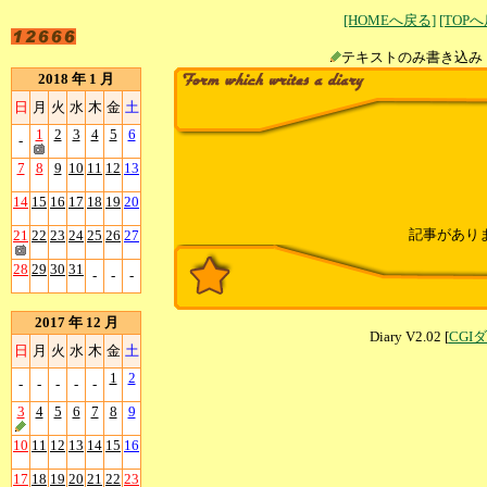
[HOMEへ戻る]
[TOP
テキストのみ書
2018 年 1 月
日
月
火
水
木
金
土
1
2
3
4
5
6
-
7
8
9
10
11
12
13
14
15
16
17
18
19
20
記事があり
21
22
23
24
25
26
27
28
29
30
31
-
-
-
2017 年 12 月
Diary V2.02 [
CGI
日
月
火
水
木
金
土
1
2
-
-
-
-
-
3
4
5
6
7
8
9
10
11
12
13
14
15
16
17
18
19
20
21
22
23