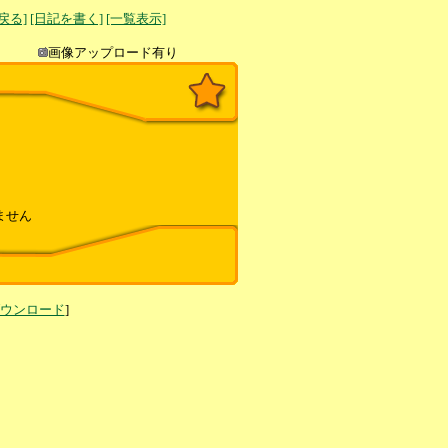
へ戻る]
[日記を書く]
[一覧表示]
き込み
画像アップロード有り
ません
ダウンロード
]