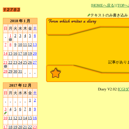
[HOMEへ戻る]
[TOP
テキストのみ書
2018 年 1 月
日
月
火
水
木
金
土
1
2
3
4
5
6
-
7
8
9
10
11
12
13
14
15
16
17
18
19
20
記事があり
21
22
23
24
25
26
27
28
29
30
31
-
-
-
2017 年 12 月
Diary V2.02 [
CGI
日
月
火
水
木
金
土
1
2
-
-
-
-
-
3
4
5
6
7
8
9
10
11
12
13
14
15
16
17
18
19
20
21
22
23